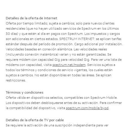
Detalles de la oferta de Internet
Oferta por tiempo limitado; sujeta a cambios; solo para nuevos clientes
residenciales (que no hayan utilizado servicios de Spectrum en los últimos
30 días) y que estén al día en pagos con Spectrum. Los impuestos y cargos
son adicionales en ciertos estados. SPECTRUM INTERNET: se aplican tarifas
estándar después del período de promoción. Cargo adicional por instalación.
Velocidades basadas en conexión alámbrica. Las velocidades reales
(incluyendo conexión inalámbrica) varían y no están garantizadas. Se
requiere módem con capacidad Gig para velocidad Gig. Para ver una lista de
módems con capacidad, visita
spectrum.net/modem
. Servicios sujetos a
todos los términos y condiciones de servicio vigentes, los cuales están
sujetos a cambios. No están disponibles en todas las áreas. Se aplican
restricciones.
Términos y condiciones
Oferta válida en dispositivos selectos, compatibles con Spectrum Mobile.
Los dispositivos deben desbloquearse antes de su activación. Para confirmar
la compatibilidad del dispositivo, visita
spectrum.com/mobile/byod
.
Detalles de la oferta de TV por cable
Se requiere la activación de una suscripción independiente para ver