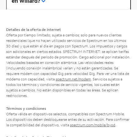
en Willard?
Detalles de la oferta de Internet
Oferta por tiempo limitado; sujeta a cambios; solo para nuevos clientes
residenciales (que no hayan utilizado servicios de Spectrum en los últimos
30 días) y que estén al día en pagos con Spectrum. Los impuestos y cargos
son adicionales en ciertos estados. SPECTRUM INTERNET: se aplican tarifas
estándar después del período de promoción. Cargo adicional por instalación.
Velocidades basadas en conexión alámbrica. Las velocidades reales
(incluyendo conexión inalámbrica) varían y no están garantizadas. Se
requiere módem con capacidad Gig para velocidad Gig. Para ver una lista de
módems con capacidad, visita
spectrum.net/modem
. Servicios sujetos a
todos los términos y condiciones de servicio vigentes, los cuales están
sujetos a cambios. No están disponibles en todas las áreas. Se aplican
restricciones.
Términos y condiciones
Oferta válida en dispositivos selectos, compatibles con Spectrum Mobile.
Los dispositivos deben desbloquearse antes de su activación. Para confirmar
la compatibilidad del dispositivo, visita
spectrum.com/mobile/byod
.