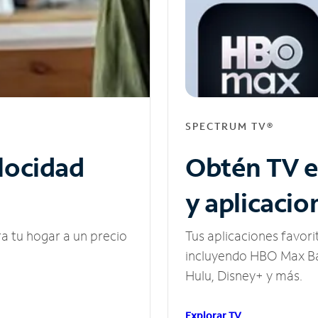
SPECTRUM TV®
elocidad
Obtén TV e
y aplicacio
ra tu hogar a un precio
Tus aplicaciones favori
incluyendo HBO Max Ba
Hulu, Disney+ y más.
Explorar TV