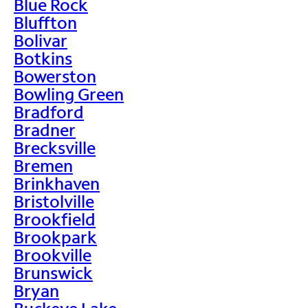
Blue Rock
Bluffton
Bolivar
Botkins
Bowerston
Bowling Green
Bradford
Bradner
Brecksville
Bremen
Brinkhaven
Bristolville
Brookfield
Brookpark
Brookville
Brunswick
Bryan