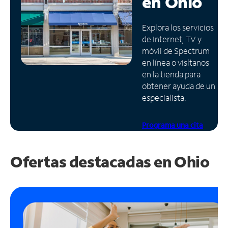
en
Ohio
Administrar
Explora los servicios
cuenta
de Internet, TV y
Encuentra
móvil de Spectrum
una
en línea o visítanos
tienda
en la tienda para
obtener ayuda de un
especialista.
Programa una cita
Ofertas destacadas en
Ohio