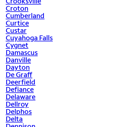
Crooksville
Croton
Cumberland
Curtice
Custar
Cuyahoga Falls
Cygnet
Damascus
Danville
Dayton
De Graff
Deerfield
Defiance
Delaware
Dellroy
Delphos
Delta
Dennison