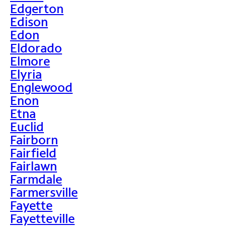
Edgerton
Edison
Edon
Eldorado
Elmore
Elyria
Englewood
Enon
Etna
Euclid
Fairborn
Fairfield
Fairlawn
Farmdale
Farmersville
Fayette
Fayetteville