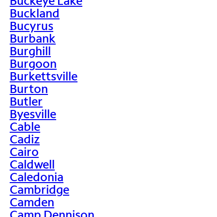
Buckeye Lake
Buckland
Bucyrus
Burbank
Burghill
Burgoon
Burkettsville
Burton
Butler
Byesville
Cable
Cadiz
Cairo
Caldwell
Caledonia
Cambridge
Camden
Camp Dennison