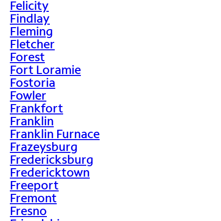
Felicity
Findlay
Fleming
Fletcher
Forest
Fort Loramie
Fostoria
Fowler
Frankfort
Franklin
Franklin Furnace
Frazeysburg
Fredericksburg
Fredericktown
Freeport
Fremont
Fresno