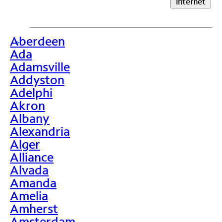
Internet
Aberdeen
>
Ada
Adamsville
Addyston
Adelphi
Akron
Albany
Alexandria
Alger
Alliance
Alvada
Amanda
Amelia
Amherst
Amsterdam