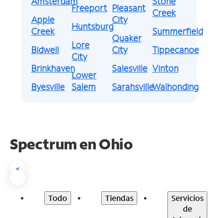
Amsterdam
Stone
Freeport
Pleasant
Creek
Apple
City
Huntsburg
Creek
Summerfield
Quaker
Lore
Bidwell
City
Tippecanoe
City
Brinkhaven
Salesville
Vinton
Lower
Byesville
Salem
Sarahsville
Walhonding
Spectrum en
Ohio
<
Todo
Tiendas
Servicios
de