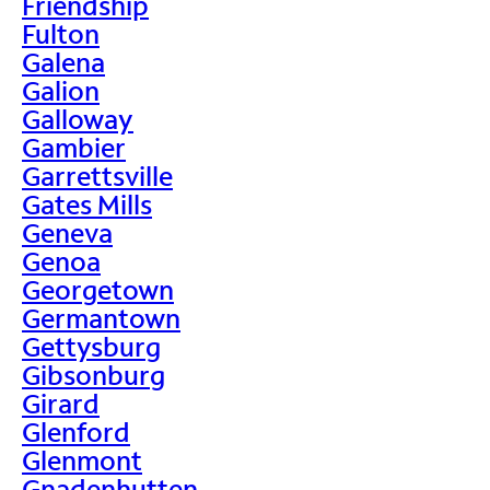
Friendship
Fulton
Galena
Galion
Galloway
Gambier
Garrettsville
Gates Mills
Geneva
Genoa
Georgetown
Germantown
Gettysburg
Gibsonburg
Girard
Glenford
Glenmont
Gnadenhutten