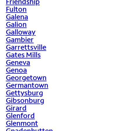
Friendship
Fulton
Galena
Galion
Galloway
Gambier
Garrettsville
Gates Mills
Geneva
Genoa
Georgetown
Germantown
Gettysburg
Gibsonburg
Girard
Glenford
Glenmont
Gnadenhutten