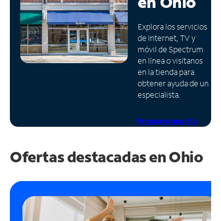
en
Ohio
Administrar
Explora los servicios
cuenta
de Internet, TV y
Encuentra
móvil de Spectrum
una
en línea o visítanos
tienda
en la tienda para
obtener ayuda de un
especialista.
Programa una cita
Ofertas destacadas en
Ohio