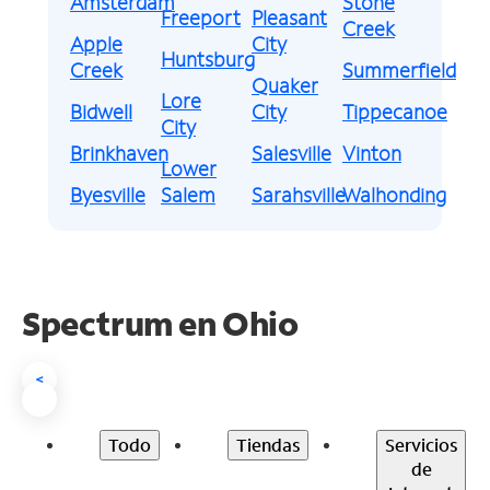
Amsterdam
Stone
Freeport
Pleasant
Creek
Apple
City
Huntsburg
Creek
Summerfield
Quaker
Lore
Bidwell
City
Tippecanoe
City
Brinkhaven
Salesville
Vinton
Lower
Byesville
Salem
Sarahsville
Walhonding
Spectrum en
Ohio
<
Todo
Tiendas
Servicios
de