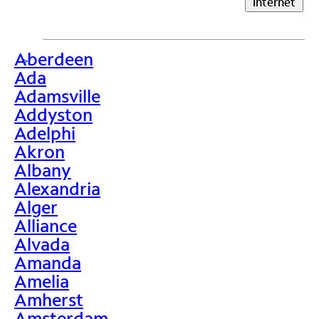
Internet
Aberdeen
>
Ada
Adamsville
Addyston
Adelphi
Akron
Albany
Alexandria
Alger
Alliance
Alvada
Amanda
Amelia
Amherst
Amsterdam