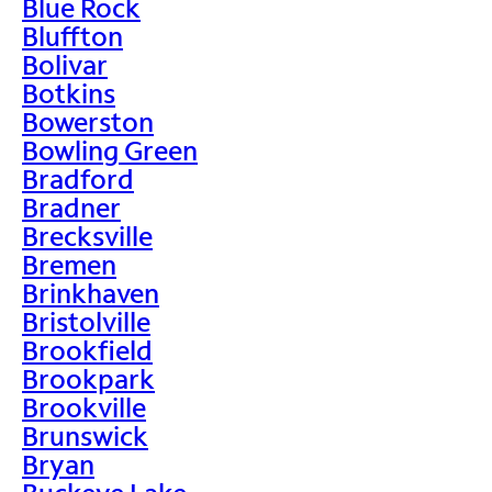
Blue Rock
Bluffton
Bolivar
Botkins
Bowerston
Bowling Green
Bradford
Bradner
Brecksville
Bremen
Brinkhaven
Bristolville
Brookfield
Brookpark
Brookville
Brunswick
Bryan