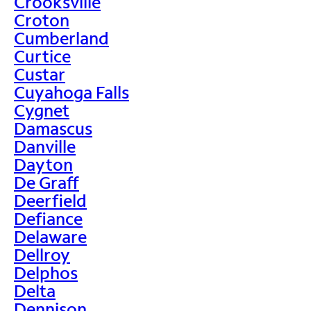
Crooksville
Croton
Cumberland
Curtice
Custar
Cuyahoga Falls
Cygnet
Damascus
Danville
Dayton
De Graff
Deerfield
Defiance
Delaware
Dellroy
Delphos
Delta
Dennison