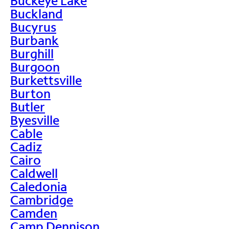
Buckeye Lake
Buckland
Bucyrus
Burbank
Burghill
Burgoon
Burkettsville
Burton
Butler
Byesville
Cable
Cadiz
Cairo
Caldwell
Caledonia
Cambridge
Camden
Camp Dennison