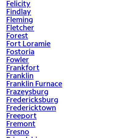
Felicity
Findlay
Fleming
Fletcher
Forest
Fort Loramie
Fostoria
Fowler
Frankfort
Franklin
Franklin Furnace
Frazeysburg
Fredericksburg
Fredericktown
Freeport
Fremont
Fresno