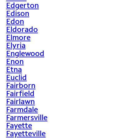
Edgerton
Edison
Edon
Eldorado
Elmore
Elyria
Englewood
Enon
Etna
Euclid
Fairborn
Fairfield
Fairlawn
Farmdale
Farmersville
Fayette
Fayetteville