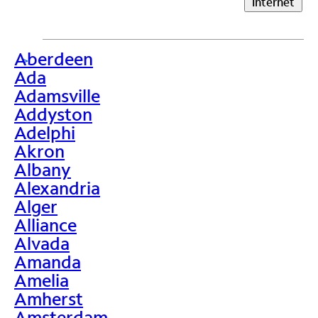
Internet
Aberdeen
>
Ada
Adamsville
Addyston
Adelphi
Akron
Albany
Alexandria
Alger
Alliance
Alvada
Amanda
Amelia
Amherst
Amsterdam