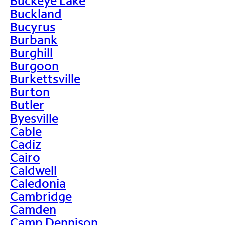
Buckeye Lake
Buckland
Bucyrus
Burbank
Burghill
Burgoon
Burkettsville
Burton
Butler
Byesville
Cable
Cadiz
Cairo
Caldwell
Caledonia
Cambridge
Camden
Camp Dennison