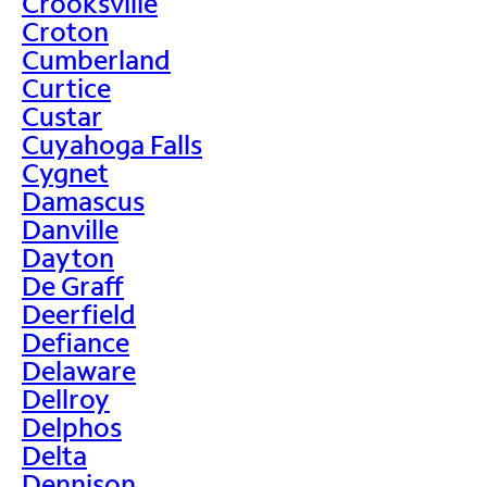
Crooksville
Croton
Cumberland
Curtice
Custar
Cuyahoga Falls
Cygnet
Damascus
Danville
Dayton
De Graff
Deerfield
Defiance
Delaware
Dellroy
Delphos
Delta
Dennison