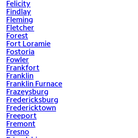
Felicity
Findlay
Fleming
Fletcher
Forest
Fort Loramie
Fostoria
Fowler
Frankfort
Franklin
Franklin Furnace
Frazeysburg
Fredericksburg
Fredericktown
Freeport
Fremont
Fresno