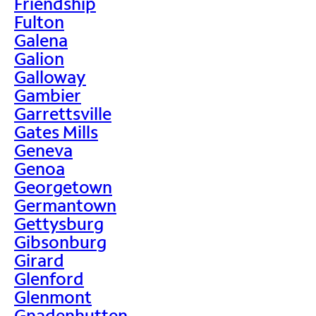
Friendship
Fulton
Galena
Galion
Galloway
Gambier
Garrettsville
Gates Mills
Geneva
Genoa
Georgetown
Germantown
Gettysburg
Gibsonburg
Girard
Glenford
Glenmont
Gnadenhutten