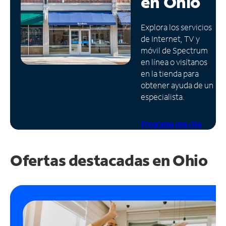
en
Ohio
Administrar
Explora los servicios
cuenta
de Internet, TV y
Encuentra
móvil de Spectrum
una
en línea o visítanos
tienda
en la tienda para
obtener ayuda de un
especialista.
Programa una cita
Ofertas destacadas en
Ohio