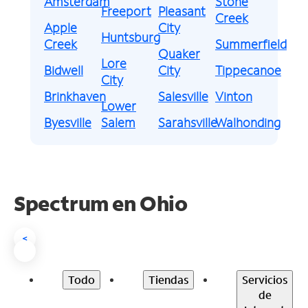
Amsterdam
Stone
Freeport
Pleasant
Creek
Apple
City
Huntsburg
Creek
Summerfield
Quaker
Lore
Bidwell
City
Tippecanoe
City
Brinkhaven
Salesville
Vinton
Lower
Byesville
Salem
Sarahsville
Walhonding
Spectrum en
Ohio
<
Todo
Tiendas
Servicios
de