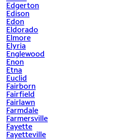
Edgerton
Edison
Edon
Eldorado
Elmore
Elyria
Englewood
Enon
Etna
Euclid
Fairborn
Fairfield
Fairlawn
Farmdale
Farmersville
Fayette
Fayetteville