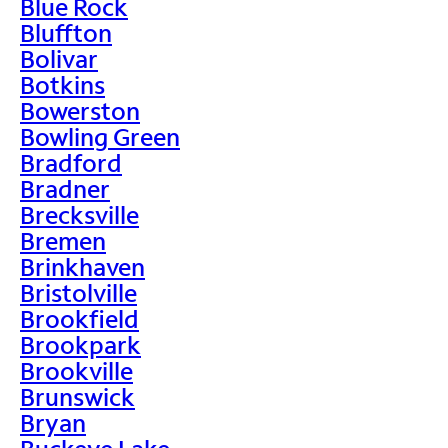
Blue Rock
Bluffton
Bolivar
Botkins
Bowerston
Bowling Green
Bradford
Bradner
Brecksville
Bremen
Brinkhaven
Bristolville
Brookfield
Brookpark
Brookville
Brunswick
Bryan