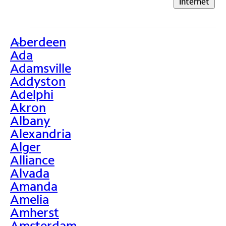
Internet
Aberdeen
>
Ada
Adamsville
Addyston
Adelphi
Akron
Albany
Alexandria
Alger
Alliance
Alvada
Amanda
Amelia
Amherst
Amsterdam