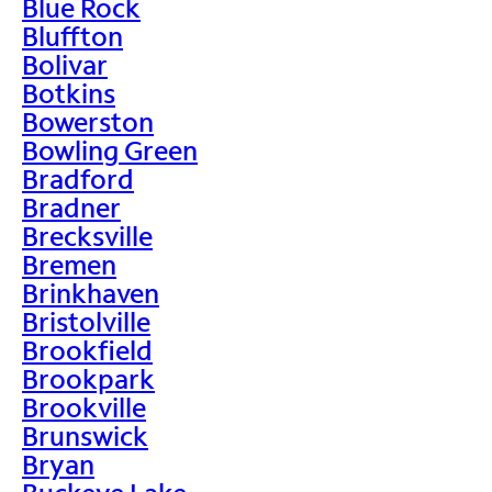
Blue Rock
Bluffton
Bolivar
Botkins
Bowerston
Bowling Green
Bradford
Bradner
Brecksville
Bremen
Brinkhaven
Bristolville
Brookfield
Brookpark
Brookville
Brunswick
Bryan