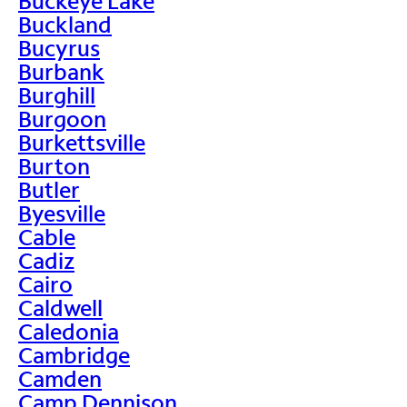
Buckeye Lake
Buckland
Bucyrus
Burbank
Burghill
Burgoon
Burkettsville
Burton
Butler
Byesville
Cable
Cadiz
Cairo
Caldwell
Caledonia
Cambridge
Camden
Camp Dennison