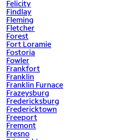
Felicity
Findlay
Fleming
Fletcher
Forest
Fort Loramie
Fostoria
Fowler
Frankfort
Franklin
Franklin Furnace
Frazeysburg
Fredericksburg
Fredericktown
Freeport
Fremont
Fresno