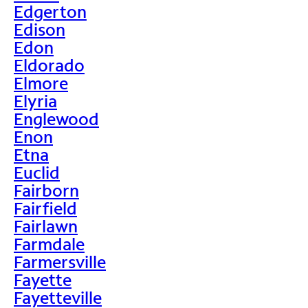
Edgerton
Edison
Edon
Eldorado
Elmore
Elyria
Englewood
Enon
Etna
Euclid
Fairborn
Fairfield
Fairlawn
Farmdale
Farmersville
Fayette
Fayetteville