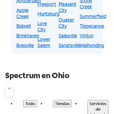
Amsterdam
Stone
Freeport
Pleasant
Creek
Apple
City
Huntsburg
Creek
Summerfield
Quaker
Lore
Bidwell
City
Tippecanoe
City
Brinkhaven
Salesville
Vinton
Lower
Byesville
Salem
Sarahsville
Walhonding
Spectrum en
Ohio
<
Todo
Tiendas
Servicios
de