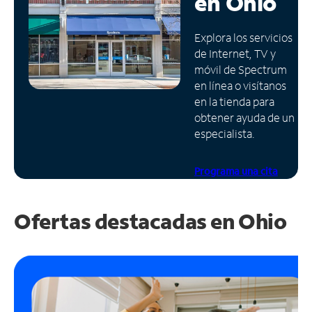
en
Ohio
Administrar
Explora los servicios
cuenta
de Internet, TV y
Encuentra
móvil de Spectrum
una
en línea o visítanos
tienda
en la tienda para
obtener ayuda de un
especialista.
Programa una cita
Ofertas destacadas en
Ohio