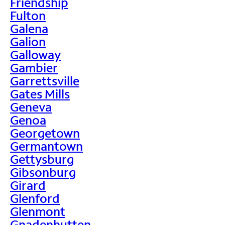
Friendship
Fulton
Galena
Galion
Galloway
Gambier
Garrettsville
Gates Mills
Geneva
Genoa
Georgetown
Germantown
Gettysburg
Gibsonburg
Girard
Glenford
Glenmont
Gnadenhutten