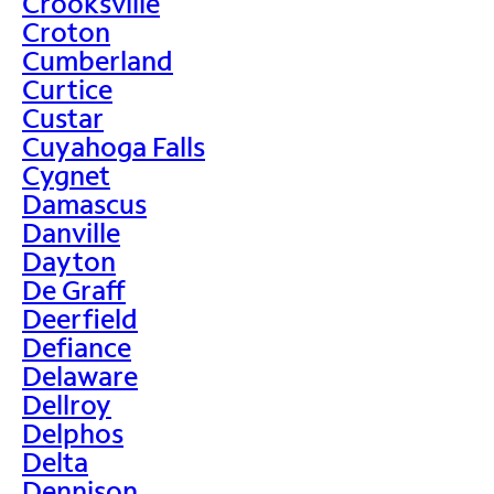
Crooksville
Croton
Cumberland
Curtice
Custar
Cuyahoga Falls
Cygnet
Damascus
Danville
Dayton
De Graff
Deerfield
Defiance
Delaware
Dellroy
Delphos
Delta
Dennison