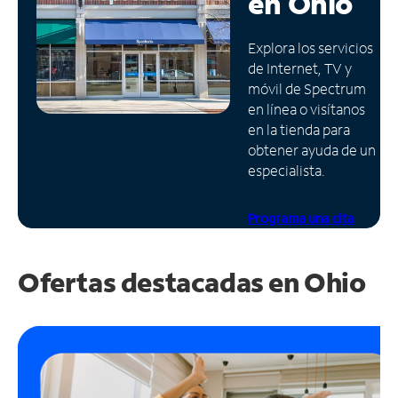
en
Ohio
Administrar
Explora los servicios
cuenta
de Internet, TV y
Encuentra
móvil de Spectrum
una
en línea o visítanos
tienda
en la tienda para
obtener ayuda de un
especialista.
Programa una cita
Ofertas destacadas en
Ohio