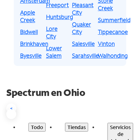
Amsterdam
Stone
Freeport
Pleasant
Creek
Apple
City
Huntsburg
Creek
Summerfield
Quaker
Lore
Bidwell
City
Tippecanoe
City
Brinkhaven
Salesville
Vinton
Lower
Byesville
Salem
Sarahsville
Walhonding
Spectrum en
Ohio
<
Todo
Tiendas
Servicios
de