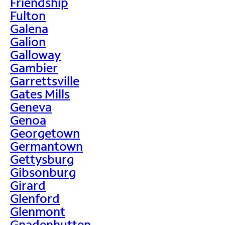
Friendship
Fulton
Galena
Galion
Galloway
Gambier
Garrettsville
Gates Mills
Geneva
Genoa
Georgetown
Germantown
Gettysburg
Gibsonburg
Girard
Glenford
Glenmont
Gnadenhutten