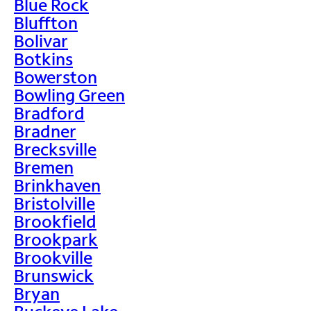
Blue Rock
Bluffton
Bolivar
Botkins
Bowerston
Bowling Green
Bradford
Bradner
Brecksville
Bremen
Brinkhaven
Bristolville
Brookfield
Brookpark
Brookville
Brunswick
Bryan