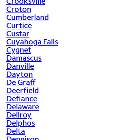
Crooksville
Croton
Cumberland
Curtice
Custar
Cuyahoga Falls
Cygnet
Damascus
Danville
Dayton
De Graff
Deerfield
Defiance
Delaware
Dellroy
Delphos
Delta
Dennison