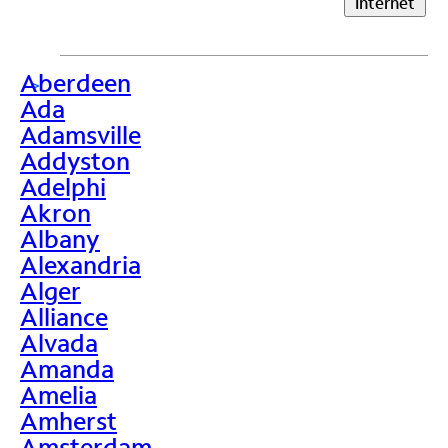
Internet
Aberdeen
>
Ada
Adamsville
Addyston
Adelphi
Akron
Albany
Alexandria
Alger
Alliance
Alvada
Amanda
Amelia
Amherst
Amsterdam