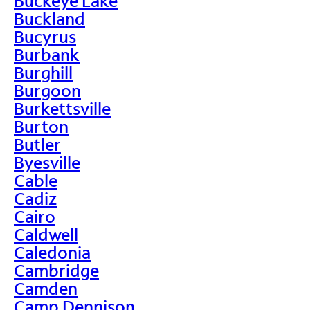
Buckeye Lake
Buckland
Bucyrus
Burbank
Burghill
Burgoon
Burkettsville
Burton
Butler
Byesville
Cable
Cadiz
Cairo
Caldwell
Caledonia
Cambridge
Camden
Camp Dennison