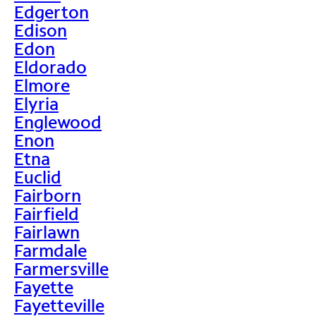
Edgerton
Edison
Edon
Eldorado
Elmore
Elyria
Englewood
Enon
Etna
Euclid
Fairborn
Fairfield
Fairlawn
Farmdale
Farmersville
Fayette
Fayetteville