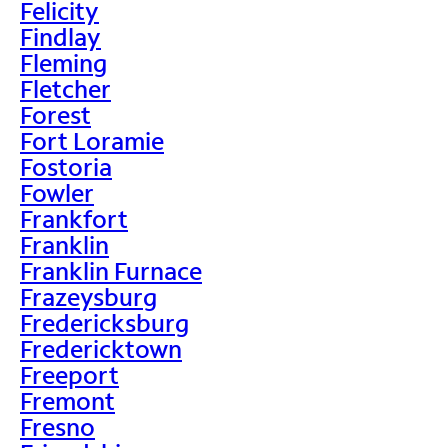
Felicity
Findlay
Fleming
Fletcher
Forest
Fort Loramie
Fostoria
Fowler
Frankfort
Franklin
Franklin Furnace
Frazeysburg
Fredericksburg
Fredericktown
Freeport
Fremont
Fresno