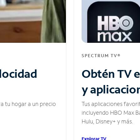
SPECTRUM TV®
elocidad
Obtén TV e
y aplicacio
ra tu hogar a un precio
Tus aplicaciones favori
incluyendo HBO Max Ba
Hulu, Disney+ y más.
Explorar TV