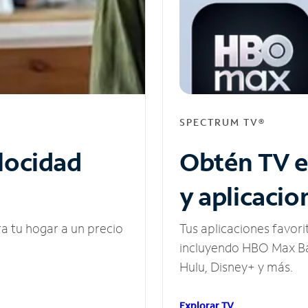
SPECTRUM TV®
elocidad
Obtén TV e
y aplicacio
ra tu hogar a un precio
Tus aplicaciones favori
incluyendo HBO Max Ba
Hulu, Disney+ y más.
Explorar TV