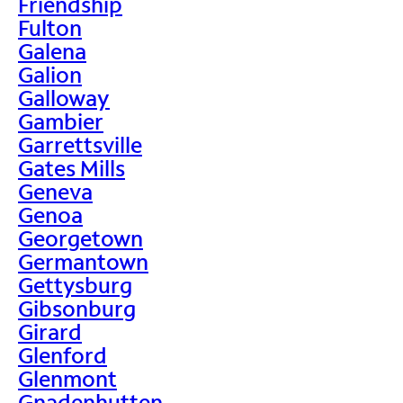
Friendship
Fulton
Galena
Galion
Galloway
Gambier
Garrettsville
Gates Mills
Geneva
Genoa
Georgetown
Germantown
Gettysburg
Gibsonburg
Girard
Glenford
Glenmont
Gnadenhutten