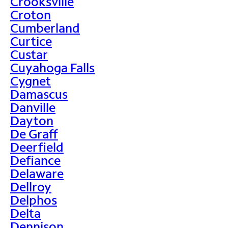
Crooksville
Croton
Cumberland
Curtice
Custar
Cuyahoga Falls
Cygnet
Damascus
Danville
Dayton
De Graff
Deerfield
Defiance
Delaware
Dellroy
Delphos
Delta
Dennison