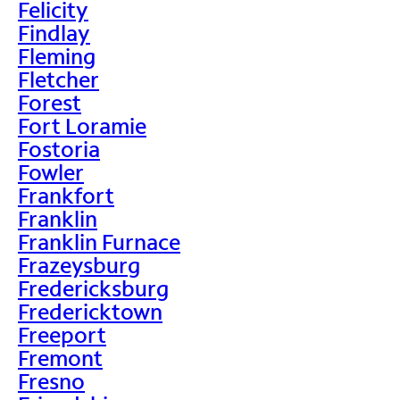
Felicity
Findlay
Fleming
Fletcher
Forest
Fort Loramie
Fostoria
Fowler
Frankfort
Franklin
Franklin Furnace
Frazeysburg
Fredericksburg
Fredericktown
Freeport
Fremont
Fresno