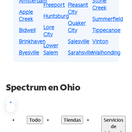
Amsterdam
Stone
Freeport
Pleasant
Creek
Apple
City
Huntsburg
Creek
Summerfield
Quaker
Lore
Bidwell
City
Tippecanoe
City
Brinkhaven
Salesville
Vinton
Lower
Byesville
Salem
Sarahsville
Walhonding
Spectrum en
Ohio
<
Todo
Tiendas
Servicios
de