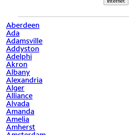
Internet
Aberdeen
>
Ada
Adamsville
Addyston
Adelphi
Akron
Albany
Alexandria
Alger
Alliance
Alvada
Amanda
Amelia
Amherst
Amsterdam