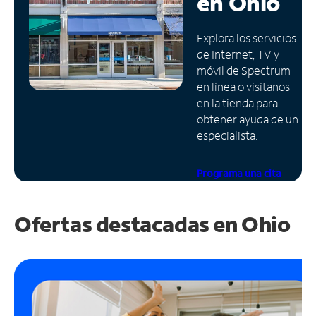
en
Ohio
Administrar
Explora los servicios
cuenta
de Internet, TV y
Encuentra
móvil de Spectrum
una
en línea o visítanos
tienda
en la tienda para
obtener ayuda de un
especialista.
Programa una cita
Ofertas destacadas en
Ohio