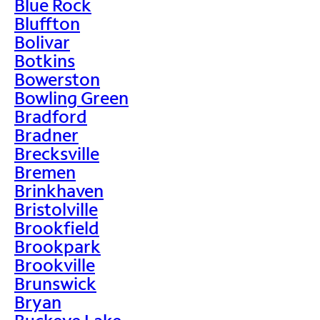
Blue Rock
Bluffton
Bolivar
Botkins
Bowerston
Bowling Green
Bradford
Bradner
Brecksville
Bremen
Brinkhaven
Bristolville
Brookfield
Brookpark
Brookville
Brunswick
Bryan