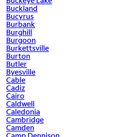
Buckeye Lake
Buckland
Bucyrus
Burbank
Burghill
Burgoon
Burkettsville
Burton
Butler
Byesville
Cable
Cadiz
Cairo
Caldwell
Caledonia
Cambridge
Camden
Camp Dennison