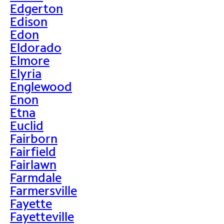
Edgerton
Edison
Edon
Eldorado
Elmore
Elyria
Englewood
Enon
Etna
Euclid
Fairborn
Fairfield
Fairlawn
Farmdale
Farmersville
Fayette
Fayetteville