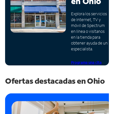
en
Ohio
Administrar
Explora los servicios
cuenta
de Internet, TV y
Encuentra
móvil de Spectrum
una
en línea o visítanos
tienda
en la tienda para
obtener ayuda de un
especialista.
Programa una cita
Ofertas destacadas en
Ohio