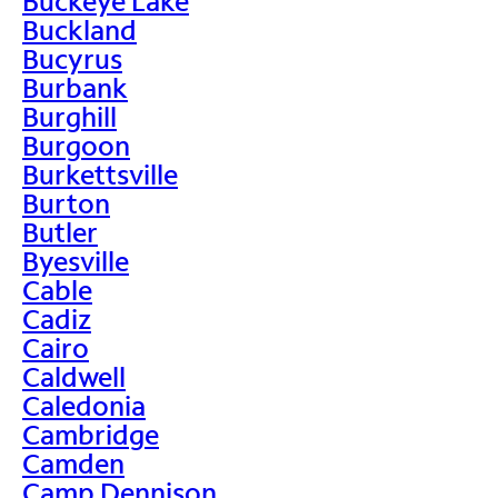
Buckeye Lake
Buckland
Bucyrus
Burbank
Burghill
Burgoon
Burkettsville
Burton
Butler
Byesville
Cable
Cadiz
Cairo
Caldwell
Caledonia
Cambridge
Camden
Camp Dennison