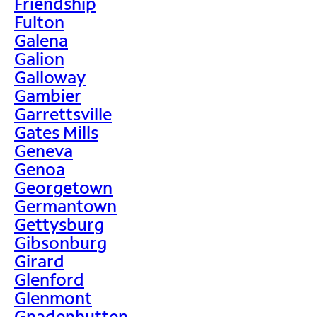
Friendship
Fulton
Galena
Galion
Galloway
Gambier
Garrettsville
Gates Mills
Geneva
Genoa
Georgetown
Germantown
Gettysburg
Gibsonburg
Girard
Glenford
Glenmont
Gnadenhutten