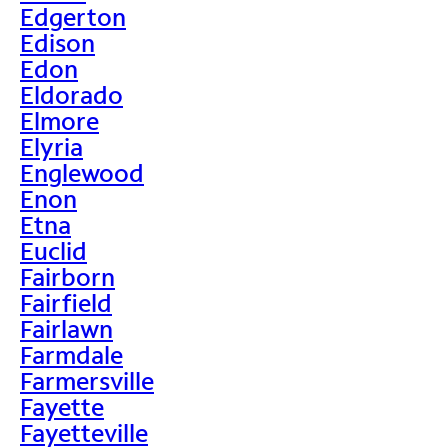
Edgerton
Edison
Edon
Eldorado
Elmore
Elyria
Englewood
Enon
Etna
Euclid
Fairborn
Fairfield
Fairlawn
Farmdale
Farmersville
Fayette
Fayetteville