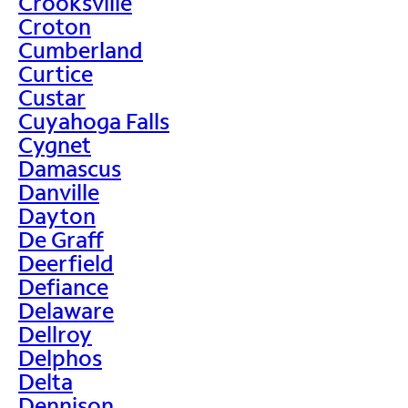
Crooksville
Croton
Cumberland
Curtice
Custar
Cuyahoga Falls
Cygnet
Damascus
Danville
Dayton
De Graff
Deerfield
Defiance
Delaware
Dellroy
Delphos
Delta
Dennison