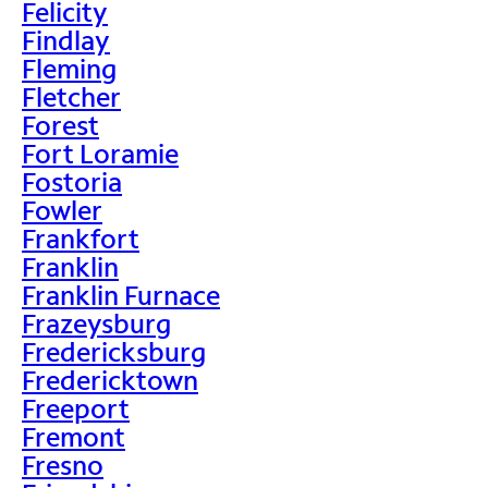
Felicity
Findlay
Fleming
Fletcher
Forest
Fort Loramie
Fostoria
Fowler
Frankfort
Franklin
Franklin Furnace
Frazeysburg
Fredericksburg
Fredericktown
Freeport
Fremont
Fresno