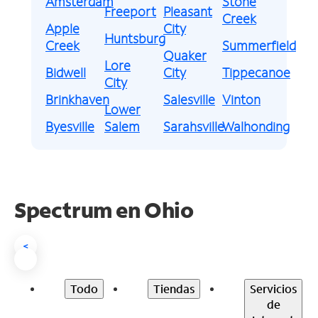
Amsterdam
Stone
Freeport
Pleasant
Creek
Apple
City
Huntsburg
Creek
Summerfield
Quaker
Lore
Bidwell
City
Tippecanoe
City
Brinkhaven
Salesville
Vinton
Lower
Byesville
Salem
Sarahsville
Walhonding
Spectrum en
Ohio
<
Todo
Tiendas
Servicios
de