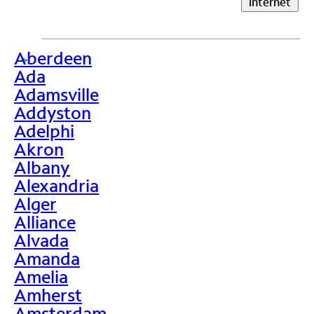
Internet
Aberdeen
>
Ada
Adamsville
Addyston
Adelphi
Akron
Albany
Alexandria
Alger
Alliance
Alvada
Amanda
Amelia
Amherst
Amsterdam