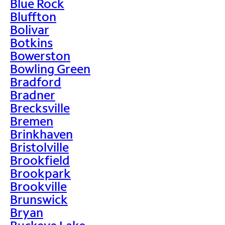
Blue Rock
Bluffton
Bolivar
Botkins
Bowerston
Bowling Green
Bradford
Bradner
Brecksville
Bremen
Brinkhaven
Bristolville
Brookfield
Brookpark
Brookville
Brunswick
Bryan