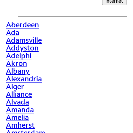
Internet
Aberdeen
>
Ada
Adamsville
Addyston
Adelphi
Akron
Albany
Alexandria
Alger
Alliance
Alvada
Amanda
Amelia
Amherst
Amsterdam