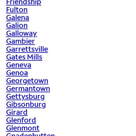
Friendship
Fulton
Galena
Galion
Galloway
Gambier
Garrettsville
Gates Mills
Geneva
Genoa
Georgetown
Germantown
Gettysburg
Gibsonburg
Girard
Glenford
Glenmont
Gnadenhutten