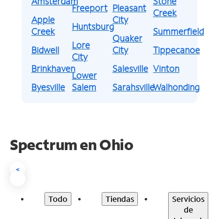
Amsterdam
Stone
Freeport
Pleasant
Creek
Apple
City
Huntsburg
Creek
Summerfield
Quaker
Lore
Bidwell
City
Tippecanoe
City
Brinkhaven
Salesville
Vinton
Lower
Byesville
Salem
Sarahsville
Walhonding
Spectrum en
Ohio
<
Todo
Tiendas
Servicios
de