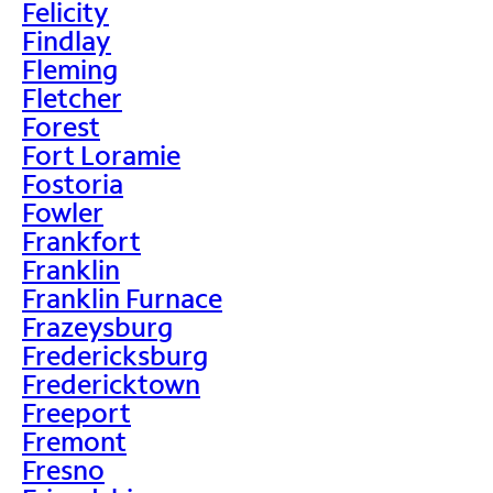
Felicity
Findlay
Fleming
Fletcher
Forest
Fort Loramie
Fostoria
Fowler
Frankfort
Franklin
Franklin Furnace
Frazeysburg
Fredericksburg
Fredericktown
Freeport
Fremont
Fresno