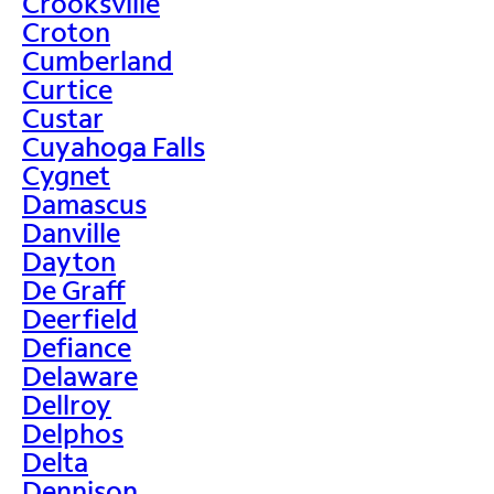
Crooksville
Croton
Cumberland
Curtice
Custar
Cuyahoga Falls
Cygnet
Damascus
Danville
Dayton
De Graff
Deerfield
Defiance
Delaware
Dellroy
Delphos
Delta
Dennison