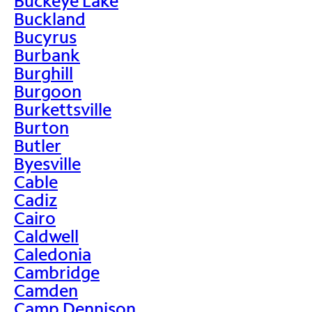
Buckeye Lake
Buckland
Bucyrus
Burbank
Burghill
Burgoon
Burkettsville
Burton
Butler
Byesville
Cable
Cadiz
Cairo
Caldwell
Caledonia
Cambridge
Camden
Camp Dennison