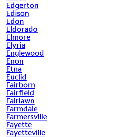
Edgerton
Edison
Edon
Eldorado
Elmore
Elyria
Englewood
Enon
Etna
Euclid
Fairborn
Fairfield
Fairlawn
Farmdale
Farmersville
Fayette
Fayetteville