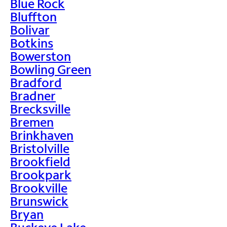
Blue Rock
Bluffton
Bolivar
Botkins
Bowerston
Bowling Green
Bradford
Bradner
Brecksville
Bremen
Brinkhaven
Bristolville
Brookfield
Brookpark
Brookville
Brunswick
Bryan