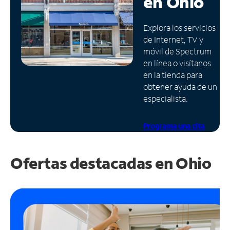
en
Ohio
Administrar
Explora los servicios
cuenta
de Internet, TV y
Encuentra
móvil de Spectrum
una
en línea o visítanos
tienda
en la tienda para
obtener ayuda de un
especialista.
Programa una cita
Ofertas destacadas en
Ohio