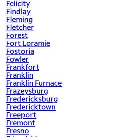
Felicity
Findlay
Fleming
Fletcher
Forest
Fort Loramie
Fostoria
Fowler
Frankfort
Franklin
Franklin Furnace
Frazeysburg
Fredericksburg
Fredericktown
Freeport
Fremont
Fresno