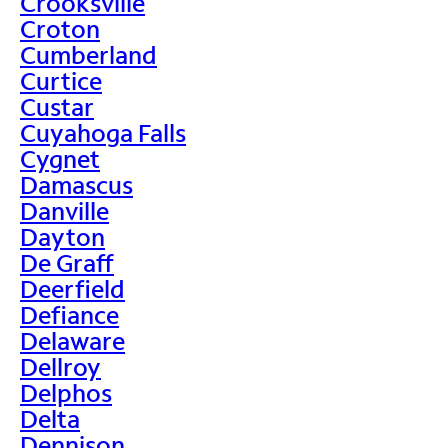
Crooksville
Croton
Cumberland
Curtice
Custar
Cuyahoga Falls
Cygnet
Damascus
Danville
Dayton
De Graff
Deerfield
Defiance
Delaware
Dellroy
Delphos
Delta
Dennison