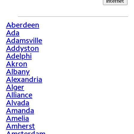
Internet
Aberdeen
>
Ada
Adamsville
Addyston
Adelphi
Akron
Albany
Alexandria
Alger
Alliance
Alvada
Amanda
Amelia
Amherst
Amsterdam