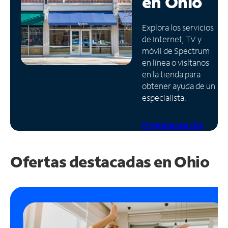
en
Ohio
Administrar
Explora los servicios
cuenta
de Internet, TV y
Encuentra
móvil de Spectrum
una
en línea o visítanos
tienda
en la tienda para
obtener ayuda de un
especialista.
Programa una cita
Ofertas destacadas en
Ohio