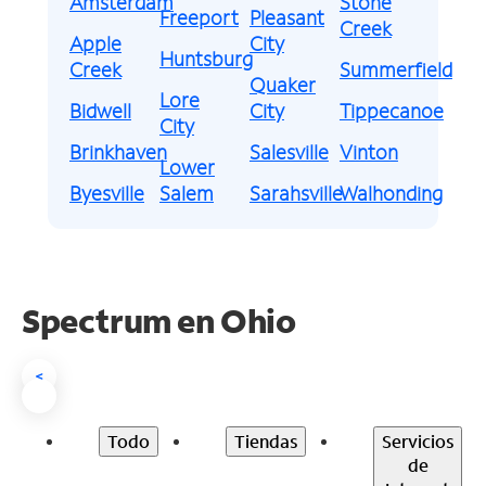
Amsterdam
Stone
Freeport
Pleasant
Creek
Apple
City
Huntsburg
Creek
Summerfield
Quaker
Lore
Bidwell
City
Tippecanoe
City
Brinkhaven
Salesville
Vinton
Lower
Byesville
Salem
Sarahsville
Walhonding
Spectrum en
Ohio
<
Todo
Tiendas
Servicios
de