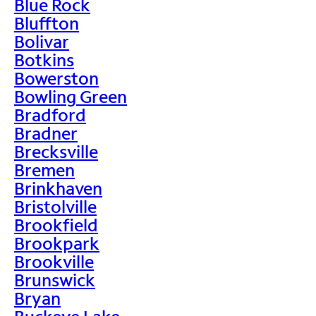
Blue Rock
Bluffton
Bolivar
Botkins
Bowerston
Bowling Green
Bradford
Bradner
Brecksville
Bremen
Brinkhaven
Bristolville
Brookfield
Brookpark
Brookville
Brunswick
Bryan