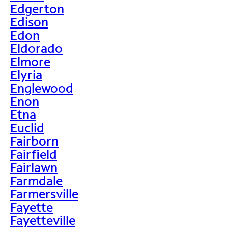
Edgerton
Edison
Edon
Eldorado
Elmore
Elyria
Englewood
Enon
Etna
Euclid
Fairborn
Fairfield
Fairlawn
Farmdale
Farmersville
Fayette
Fayetteville