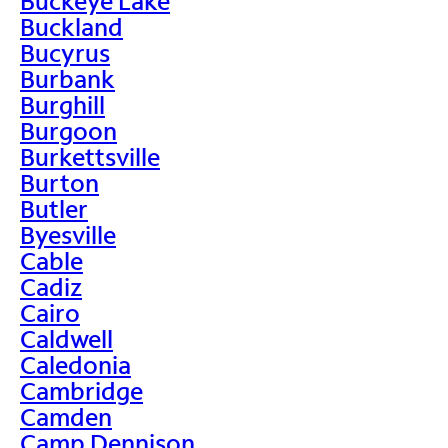
Buckeye Lake
Buckland
Bucyrus
Burbank
Burghill
Burgoon
Burkettsville
Burton
Butler
Byesville
Cable
Cadiz
Cairo
Caldwell
Caledonia
Cambridge
Camden
Camp Dennison