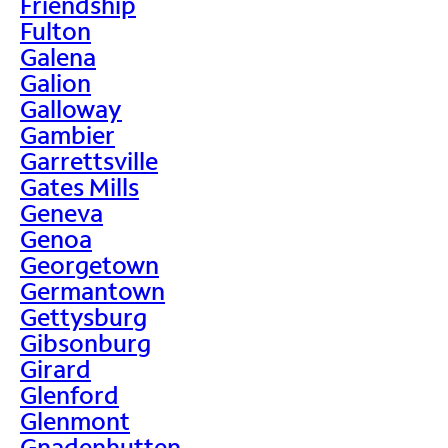
Friendship
Fulton
Galena
Galion
Galloway
Gambier
Garrettsville
Gates Mills
Geneva
Genoa
Georgetown
Germantown
Gettysburg
Gibsonburg
Girard
Glenford
Glenmont
Gnadenhutten