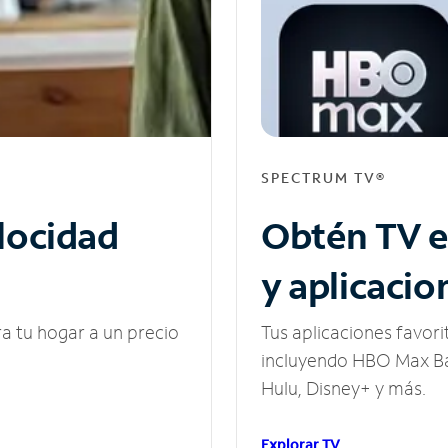
SPECTRUM TV®
elocidad
Obtén TV e
y aplicacio
ra tu hogar a un precio
Tus aplicaciones favori
incluyendo HBO Max Ba
Hulu, Disney+ y más.
Explorar TV