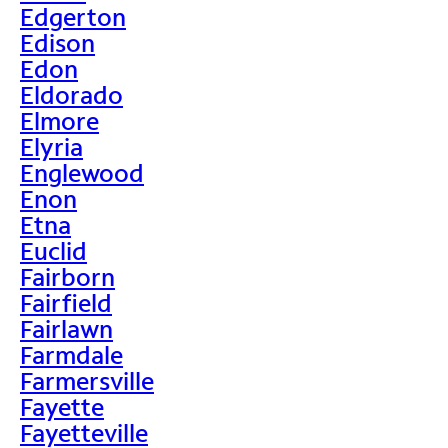
Edgerton
Edison
Edon
Eldorado
Elmore
Elyria
Englewood
Enon
Etna
Euclid
Fairborn
Fairfield
Fairlawn
Farmdale
Farmersville
Fayette
Fayetteville