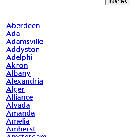
Internet
Aberdeen
>
Ada
Adamsville
Addyston
Adelphi
Akron
Albany
Alexandria
Alger
Alliance
Alvada
Amanda
Amelia
Amherst
Amsterdam