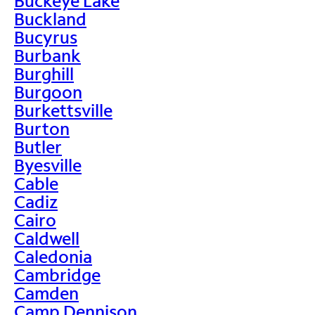
Buckeye Lake
Buckland
Bucyrus
Burbank
Burghill
Burgoon
Burkettsville
Burton
Butler
Byesville
Cable
Cadiz
Cairo
Caldwell
Caledonia
Cambridge
Camden
Camp Dennison