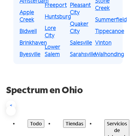
Amsterdam
Stone
Freeport
Pleasant
Creek
Apple
City
Huntsburg
Creek
Summerfield
Quaker
Lore
Bidwell
City
Tippecanoe
City
Brinkhaven
Salesville
Vinton
Lower
Byesville
Salem
Sarahsville
Walhonding
Spectrum en
Ohio
<
Todo
Tiendas
Servicios
de