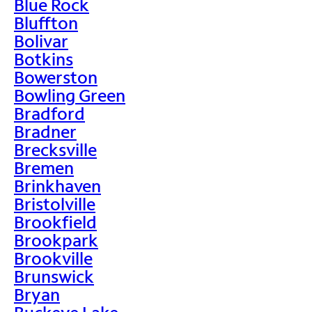
Blue Rock
Bluffton
Bolivar
Botkins
Bowerston
Bowling Green
Bradford
Bradner
Brecksville
Bremen
Brinkhaven
Bristolville
Brookfield
Brookpark
Brookville
Brunswick
Bryan