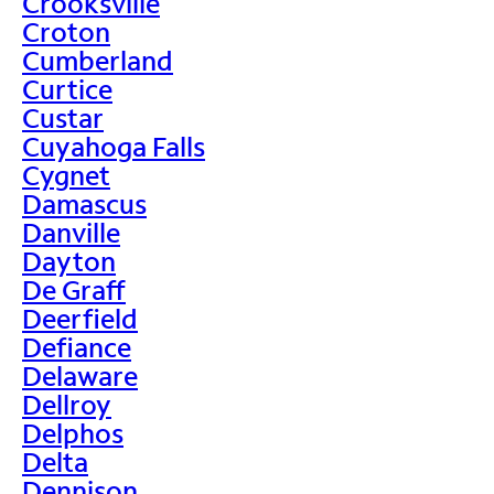
Crooksville
Croton
Cumberland
Curtice
Custar
Cuyahoga Falls
Cygnet
Damascus
Danville
Dayton
De Graff
Deerfield
Defiance
Delaware
Dellroy
Delphos
Delta
Dennison