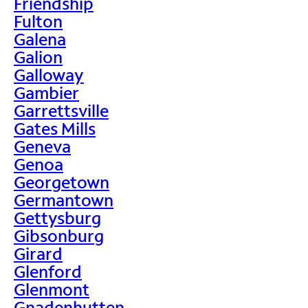
Friendship
Fulton
Galena
Galion
Galloway
Gambier
Garrettsville
Gates Mills
Geneva
Genoa
Georgetown
Germantown
Gettysburg
Gibsonburg
Girard
Glenford
Glenmont
Gnadenhutten