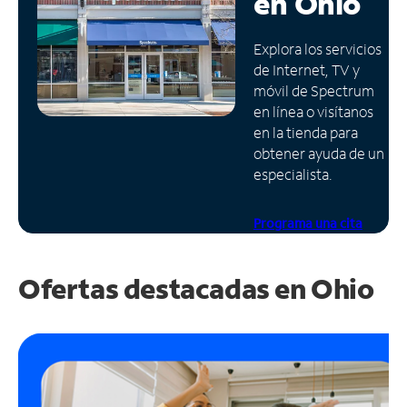
en
Ohio
Administrar
Explora los servicios
cuenta
de Internet, TV y
Encuentra
móvil de Spectrum
una
en línea o visítanos
tienda
en la tienda para
obtener ayuda de un
especialista.
Programa una cita
Ofertas destacadas en
Ohio