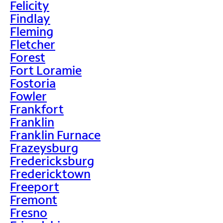
Felicity
Findlay
Fleming
Fletcher
Forest
Fort Loramie
Fostoria
Fowler
Frankfort
Franklin
Franklin Furnace
Frazeysburg
Fredericksburg
Fredericktown
Freeport
Fremont
Fresno