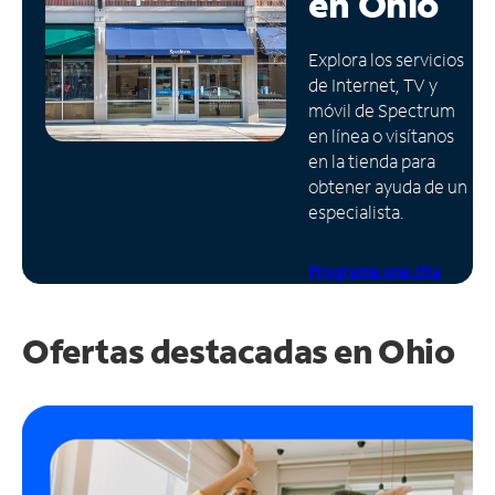
en
Ohio
Administrar
Explora los servicios
cuenta
de Internet, TV y
Encuentra
móvil de Spectrum
una
en línea o visítanos
tienda
en la tienda para
obtener ayuda de un
especialista.
Programa una cita
Ofertas destacadas en
Ohio