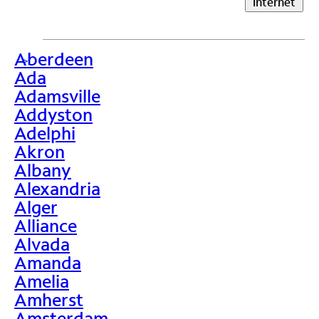
Internet
Aberdeen
>
Ada
Adamsville
Addyston
Adelphi
Akron
Albany
Alexandria
Alger
Alliance
Alvada
Amanda
Amelia
Amherst
Amsterdam