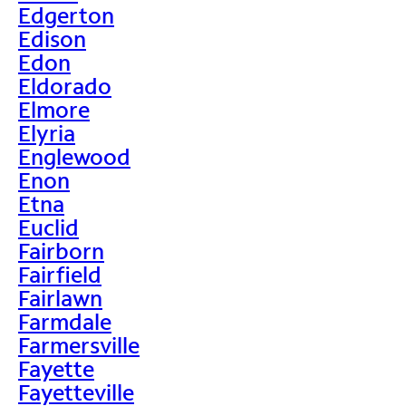
Edgerton
Edison
Edon
Eldorado
Elmore
Elyria
Englewood
Enon
Etna
Euclid
Fairborn
Fairfield
Fairlawn
Farmdale
Farmersville
Fayette
Fayetteville