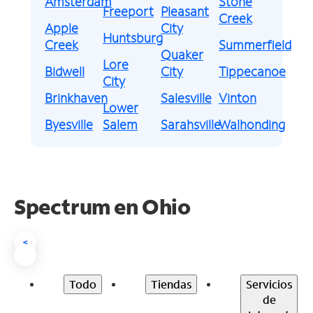
Amsterdam
Stone
Freeport
Pleasant
Creek
Apple
City
Huntsburg
Creek
Summerfield
Quaker
Lore
Bidwell
City
Tippecanoe
City
Brinkhaven
Salesville
Vinton
Lower
Byesville
Salem
Sarahsville
Walhonding
Spectrum en
Ohio
<
Todo
Tiendas
Servicios
de