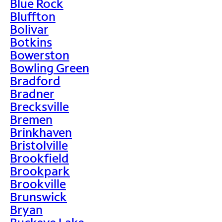
Blue Rock
Bluffton
Bolivar
Botkins
Bowerston
Bowling Green
Bradford
Bradner
Brecksville
Bremen
Brinkhaven
Bristolville
Brookfield
Brookpark
Brookville
Brunswick
Bryan