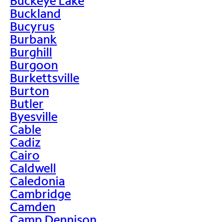
Buckeye Lake
Buckland
Bucyrus
Burbank
Burghill
Burgoon
Burkettsville
Burton
Butler
Byesville
Cable
Cadiz
Cairo
Caldwell
Caledonia
Cambridge
Camden
Camp Dennison