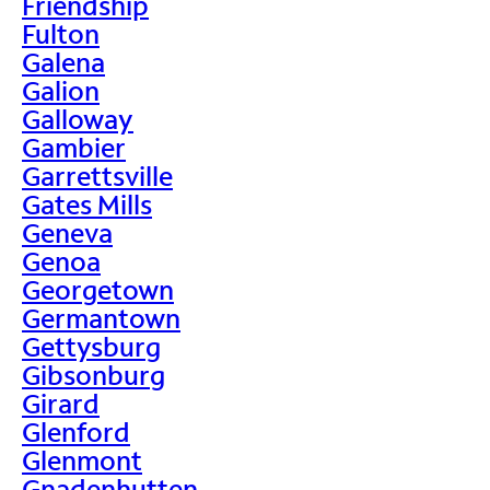
Friendship
Fulton
Galena
Galion
Galloway
Gambier
Garrettsville
Gates Mills
Geneva
Genoa
Georgetown
Germantown
Gettysburg
Gibsonburg
Girard
Glenford
Glenmont
Gnadenhutten