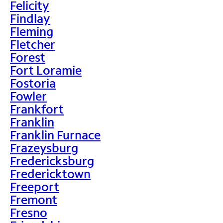
Felicity
Findlay
Fleming
Fletcher
Forest
Fort Loramie
Fostoria
Fowler
Frankfort
Franklin
Franklin Furnace
Frazeysburg
Fredericksburg
Fredericktown
Freeport
Fremont
Fresno