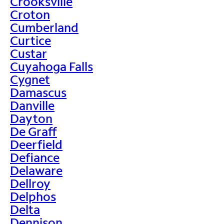
Crooksville
Croton
Cumberland
Curtice
Custar
Cuyahoga Falls
Cygnet
Damascus
Danville
Dayton
De Graff
Deerfield
Defiance
Delaware
Dellroy
Delphos
Delta
Dennison