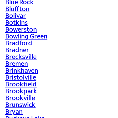
Blue Rock
Bluffton
Bolivar
Botkins
Bowerston
Bowling Green
Bradford
Bradner
Brecksville
Bremen
Brinkhaven
Bristolville
Brookfield
Brookpark
Brookville
Brunswick
Bryan