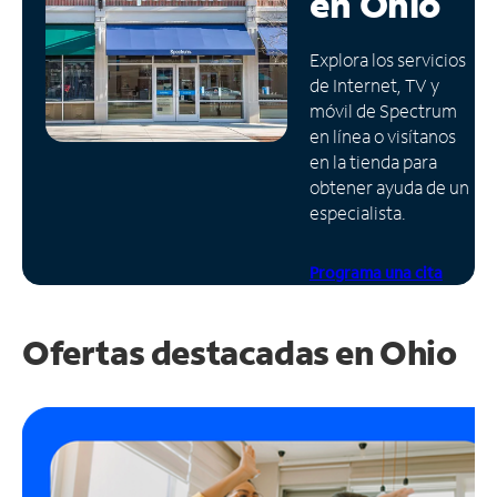
en
Ohio
Administrar
Explora los servicios
cuenta
de Internet, TV y
Encuentra
móvil de Spectrum
una
en línea o visítanos
tienda
en la tienda para
obtener ayuda de un
especialista.
Programa una cita
Ofertas destacadas en
Ohio