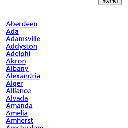
Internet
Aberdeen
>
Ada
Adamsville
Addyston
Adelphi
Akron
Albany
Alexandria
Alger
Alliance
Alvada
Amanda
Amelia
Amherst
Amsterdam