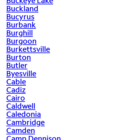
Buckeye Lake
Buckland
Bucyrus
Burbank
Burghill
Burgoon
Burkettsville
Burton
Butler
Byesville
Cable
Cadiz
Cairo
Caldwell
Caledonia
Cambridge
Camden
Camp Dennison