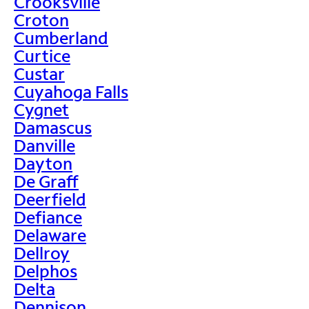
Crooksville
Croton
Cumberland
Curtice
Custar
Cuyahoga Falls
Cygnet
Damascus
Danville
Dayton
De Graff
Deerfield
Defiance
Delaware
Dellroy
Delphos
Delta
Dennison