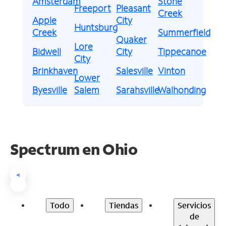
Amsterdam
Stone
Freeport
Pleasant
Creek
Apple
City
Huntsburg
Creek
Summerfield
Quaker
Lore
Bidwell
City
Tippecanoe
City
Brinkhaven
Salesville
Vinton
Lower
Byesville
Salem
Sarahsville
Walhonding
Spectrum en
Ohio
<
Todo
Tiendas
Servicios
de