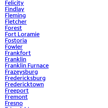
Felicity
Findlay
Fleming
Fletcher
Forest
Fort Loramie
Fostoria
Fowler
Frankfort
Franklin
Franklin Furnace
Frazeysburg
Fredericksburg
Fredericktown
Freeport
Fremont
Fresno