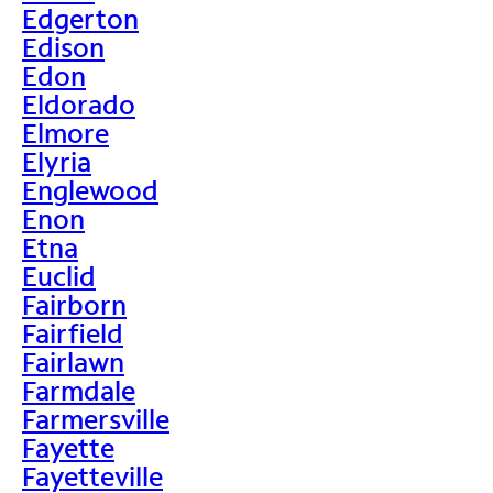
Edgerton
Edison
Edon
Eldorado
Elmore
Elyria
Englewood
Enon
Etna
Euclid
Fairborn
Fairfield
Fairlawn
Farmdale
Farmersville
Fayette
Fayetteville