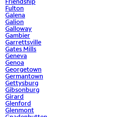
Friendship
Fulton
Galena
Galion
Galloway
Gambier
Garrettsville
Gates Mills
Geneva
Genoa
Georgetown
Germantown
Gettysburg
Gibsonburg
Girard
Glenford
Glenmont
Gnadenhutten