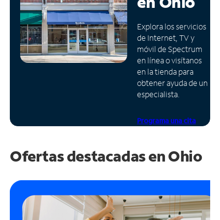
en
Ohio
Administrar
Explora los servicios
cuenta
de Internet, TV y
Encuentra
móvil de Spectrum
una
en línea o visítanos
tienda
en la tienda para
obtener ayuda de un
especialista.
Programa una cita
Ofertas destacadas en
Ohio