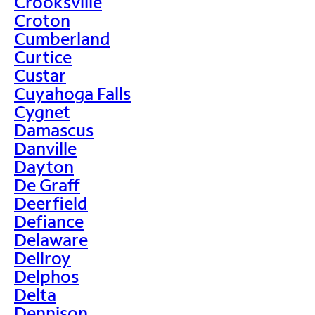
Crooksville
Croton
Cumberland
Curtice
Custar
Cuyahoga Falls
Cygnet
Damascus
Danville
Dayton
De Graff
Deerfield
Defiance
Delaware
Dellroy
Delphos
Delta
Dennison