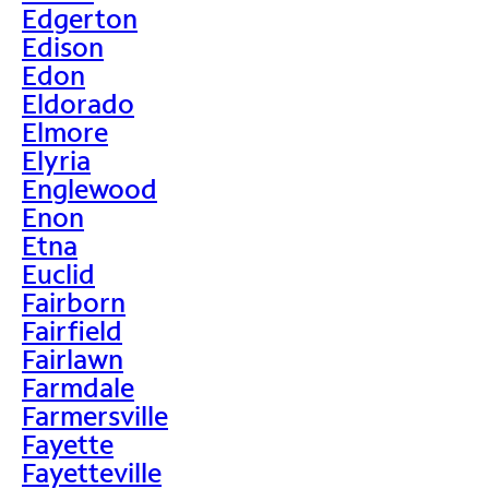
Edgerton
Edison
Edon
Eldorado
Elmore
Elyria
Englewood
Enon
Etna
Euclid
Fairborn
Fairfield
Fairlawn
Farmdale
Farmersville
Fayette
Fayetteville