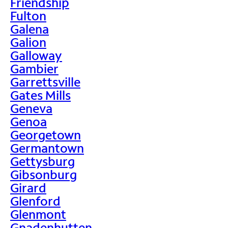
Friendship
Fulton
Galena
Galion
Galloway
Gambier
Garrettsville
Gates Mills
Geneva
Genoa
Georgetown
Germantown
Gettysburg
Gibsonburg
Girard
Glenford
Glenmont
Gnadenhutten