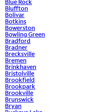
Blue Rock
Bluffton
Bolivar
Botkins
Bowerston
Bowling Green
Bradford
Bradner
Brecksville
Bremen
Brinkhaven
Bristolville
Brookfield
Brookpark
Brookville
Brunswick
Bryan