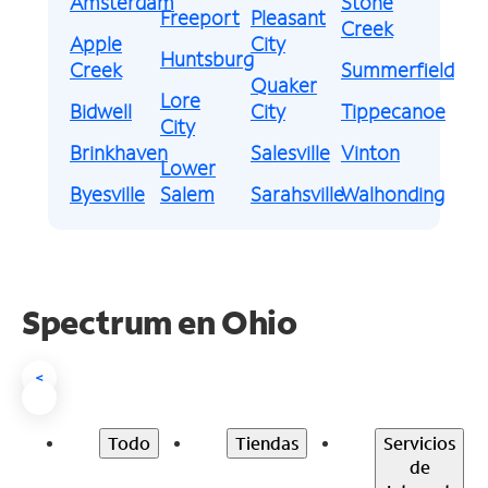
Amsterdam
Stone
Freeport
Pleasant
Creek
Apple
City
Huntsburg
Creek
Summerfield
Quaker
Lore
Bidwell
City
Tippecanoe
City
Brinkhaven
Salesville
Vinton
Lower
Byesville
Salem
Sarahsville
Walhonding
Spectrum en
Ohio
<
Todo
Tiendas
Servicios
de