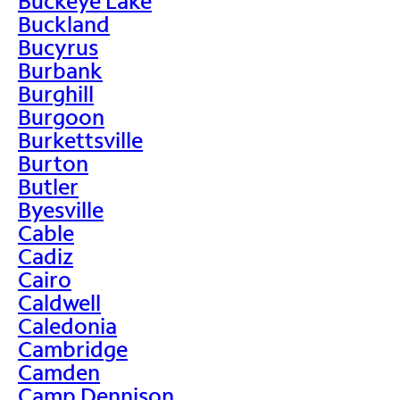
Buckeye Lake
Buckland
Bucyrus
Burbank
Burghill
Burgoon
Burkettsville
Burton
Butler
Byesville
Cable
Cadiz
Cairo
Caldwell
Caledonia
Cambridge
Camden
Camp Dennison