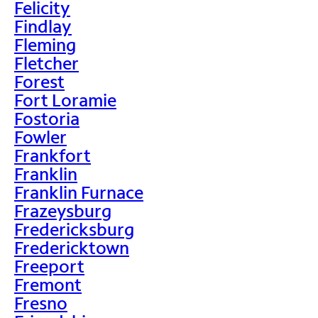
Felicity
Findlay
Fleming
Fletcher
Forest
Fort Loramie
Fostoria
Fowler
Frankfort
Franklin
Franklin Furnace
Frazeysburg
Fredericksburg
Fredericktown
Freeport
Fremont
Fresno