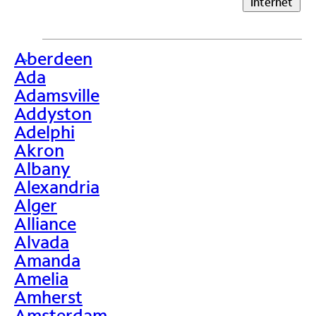
Internet
Aberdeen
>
Ada
Adamsville
Addyston
Adelphi
Akron
Albany
Alexandria
Alger
Alliance
Alvada
Amanda
Amelia
Amherst
Amsterdam