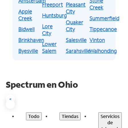
Amsterdam
Stone
Freeport
Pleasant
Creek
Apple
City
Huntsburg
Creek
Summerfield
Quaker
Lore
Bidwell
City
Tippecanoe
City
Brinkhaven
Salesville
Vinton
Lower
Byesville
Salem
Sarahsville
Walhonding
Spectrum en
Ohio
<
Todo
Tiendas
Servicios
de