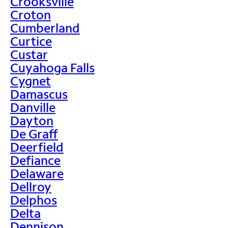
Crooksville
Croton
Cumberland
Curtice
Custar
Cuyahoga Falls
Cygnet
Damascus
Danville
Dayton
De Graff
Deerfield
Defiance
Delaware
Dellroy
Delphos
Delta
Dennison