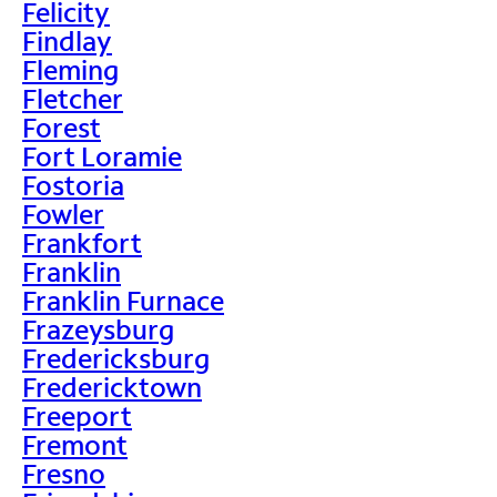
Felicity
Findlay
Fleming
Fletcher
Forest
Fort Loramie
Fostoria
Fowler
Frankfort
Franklin
Franklin Furnace
Frazeysburg
Fredericksburg
Fredericktown
Freeport
Fremont
Fresno