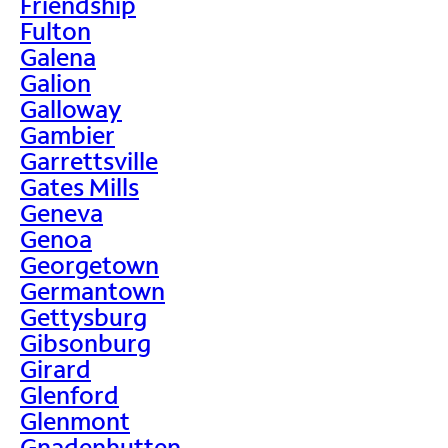
Friendship
Fulton
Galena
Galion
Galloway
Gambier
Garrettsville
Gates Mills
Geneva
Genoa
Georgetown
Germantown
Gettysburg
Gibsonburg
Girard
Glenford
Glenmont
Gnadenhutten