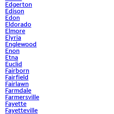
Edgerton
Edison
Edon
Eldorado
Elmore
Elyria
Englewood
Enon
Etna
Euclid
Fairborn
Fairfield
Fairlawn
Farmdale
Farmersville
Fayette
Fayetteville