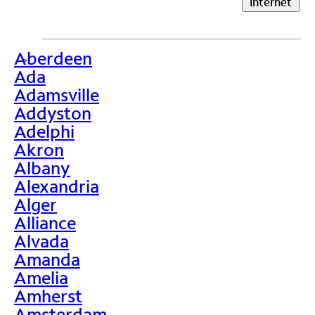
Internet
Aberdeen
>
Ada
Adamsville
Addyston
Adelphi
Akron
Albany
Alexandria
Alger
Alliance
Alvada
Amanda
Amelia
Amherst
Amsterdam