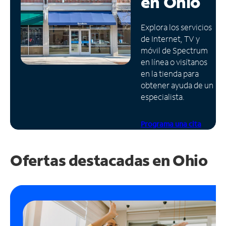
en
Ohio
Administrar
Explora los servicios
cuenta
de Internet, TV y
Encuentra
móvil de Spectrum
una
en línea o visítanos
tienda
en la tienda para
obtener ayuda de un
especialista.
Programa una cita
Ofertas destacadas en
Ohio