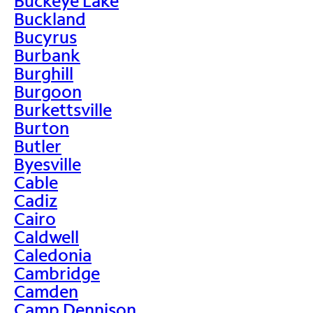
Buckeye Lake
Buckland
Bucyrus
Burbank
Burghill
Burgoon
Burkettsville
Burton
Butler
Byesville
Cable
Cadiz
Cairo
Caldwell
Caledonia
Cambridge
Camden
Camp Dennison