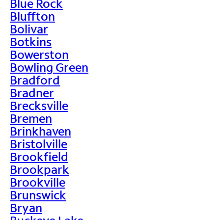
Blue Rock
Bluffton
Bolivar
Botkins
Bowerston
Bowling Green
Bradford
Bradner
Brecksville
Bremen
Brinkhaven
Bristolville
Brookfield
Brookpark
Brookville
Brunswick
Bryan