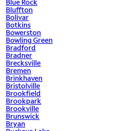
Blue Rock
Bluffton
Bolivar
Botkins
Bowerston
Bowling Green
Bradford
Bradner
Brecksville
Bremen
Brinkhaven
Bristolville
Brookfield
Brookpark
Brookville
Brunswick
Bryan