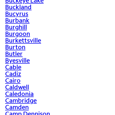
Buckeye Lake
Buckland
Bucyrus
Burbank
Burghill
Burgoon
Burkettsville
Burton
Butler
Byesville
Cable
Cadiz
Cairo
Caldwell
Caledonia
Cambridge
Camden
Camp Dennison