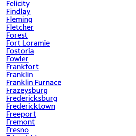
Felicity
Findlay
Fleming
Fletcher
Forest
Fort Loramie
Fostoria
Fowler
Frankfort
Franklin
Franklin Furnace
Frazeysburg
Fredericksburg
Fredericktown
Freeport
Fremont
Fresno