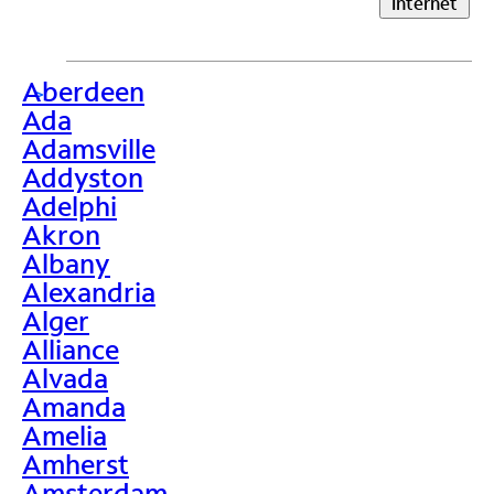
Internet
Aberdeen
>
Ada
Adamsville
Addyston
Adelphi
Akron
Albany
Alexandria
Alger
Alliance
Alvada
Amanda
Amelia
Amherst
Amsterdam