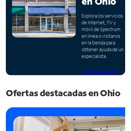
en
Ohio
Administrar
Explora los servicios
cuenta
de Internet, TV y
Encuentra
móvil de Spectrum
una
en línea o visítanos
tienda
en la tienda para
obtener ayuda de un
especialista.
Programa una cita
Ofertas destacadas en
Ohio