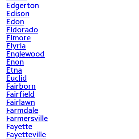
Edgerton
Edison
Edon
Eldorado
Elmore
Elyria
Englewood
Enon
Etna
Euclid
Fairborn
Fairfield
Fairlawn
Farmdale
Farmersville
Fayette
Fayetteville