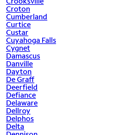
Crooksville
Croton
Cumberland
Curtice
Custar
Cuyahoga Falls
Cygnet
Damascus
Danville
Dayton
De Graff
Deerfield
Defiance
Delaware
Dellroy
Delphos
Delta
Dennison