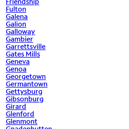
Friendship
Fulton
Galena
Galion
Galloway
Gambier
Garrettsville
Gates Mills
Geneva
Genoa
Georgetown
Germantown
Gettysburg
Gibsonburg
Girard
Glenford
Glenmont
Gnadenhutten