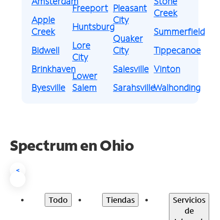
Amsterdam
Stone
Freeport
Pleasant
Creek
Apple
City
Huntsburg
Creek
Summerfield
Quaker
Lore
Bidwell
City
Tippecanoe
City
Brinkhaven
Salesville
Vinton
Lower
Byesville
Salem
Sarahsville
Walhonding
Spectrum en
Ohio
<
Todo
Tiendas
Servicios
de