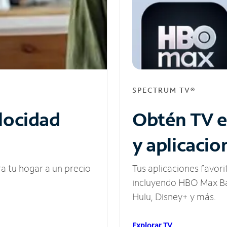
SPECTRUM TV®
elocidad
Obtén TV e
y aplicacio
ra tu hogar a un precio
Tus aplicaciones favori
incluyendo HBO Max Ba
Hulu, Disney+ y más.
Explorar TV