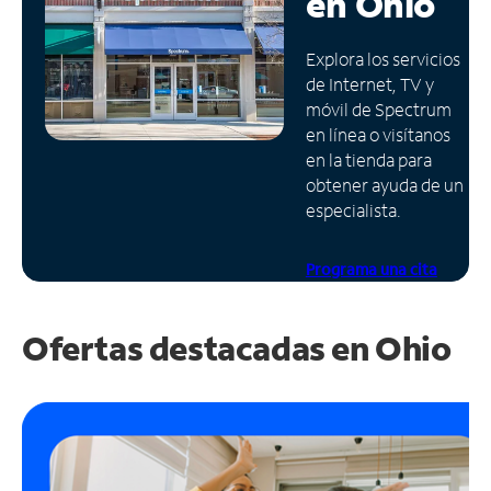
en
Ohio
Administrar
Explora los servicios
cuenta
de Internet, TV y
Encuentra
móvil de Spectrum
una
en línea o visítanos
tienda
en la tienda para
obtener ayuda de un
especialista.
Programa una cita
Ofertas destacadas en
Ohio