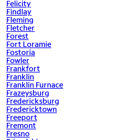
Felicity
Findlay
Fleming
Fletcher
Forest
Fort Loramie
Fostoria
Fowler
Frankfort
Franklin
Franklin Furnace
Frazeysburg
Fredericksburg
Fredericktown
Freeport
Fremont
Fresno