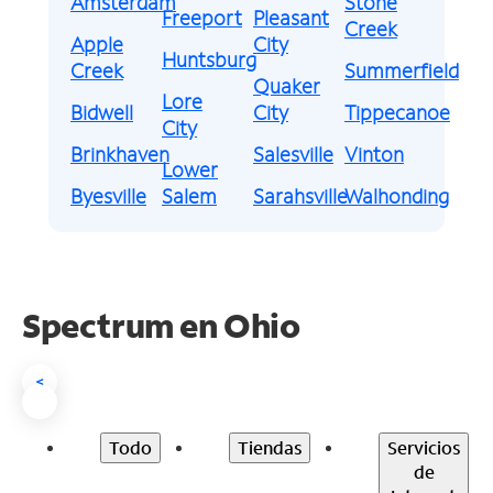
Amsterdam
Stone
Freeport
Pleasant
Creek
Apple
City
Huntsburg
Creek
Summerfield
Quaker
Lore
Bidwell
City
Tippecanoe
City
Brinkhaven
Salesville
Vinton
Lower
Byesville
Salem
Sarahsville
Walhonding
Spectrum en
Ohio
<
Todo
Tiendas
Servicios
de