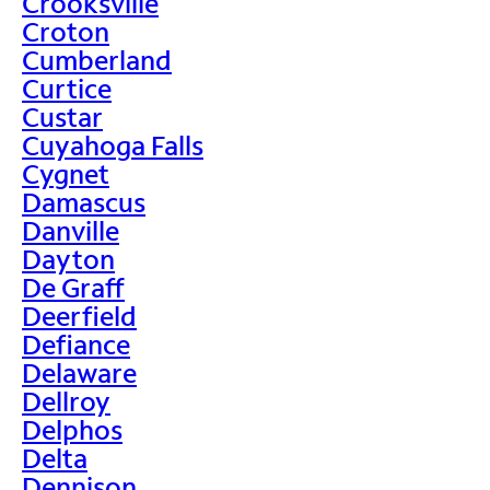
Crooksville
Croton
Cumberland
Curtice
Custar
Cuyahoga Falls
Cygnet
Damascus
Danville
Dayton
De Graff
Deerfield
Defiance
Delaware
Dellroy
Delphos
Delta
Dennison