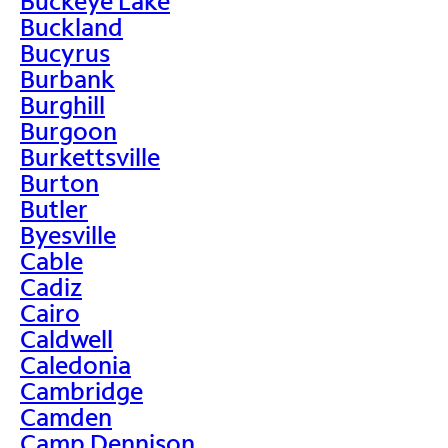
Buckeye Lake
Buckland
Bucyrus
Burbank
Burghill
Burgoon
Burkettsville
Burton
Butler
Byesville
Cable
Cadiz
Cairo
Caldwell
Caledonia
Cambridge
Camden
Camp Dennison