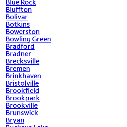
Blue Rock
Bluffton
Bolivar
Botkins
Bowerston
Bowling Green
Bradford
Bradner
Brecksville
Bremen
Brinkhaven
Bristolville
Brookfield
Brookpark
Brookville
Brunswick
Bryan