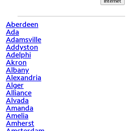
Internet
Aberdeen
>
Ada
Adamsville
Addyston
Adelphi
Akron
Albany
Alexandria
Alger
Alliance
Alvada
Amanda
Amelia
Amherst
Amsterdam