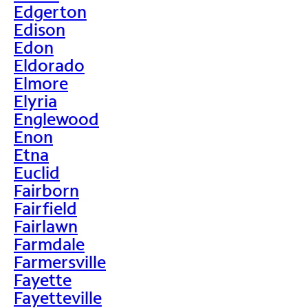
Edgerton
Edison
Edon
Eldorado
Elmore
Elyria
Englewood
Enon
Etna
Euclid
Fairborn
Fairfield
Fairlawn
Farmdale
Farmersville
Fayette
Fayetteville