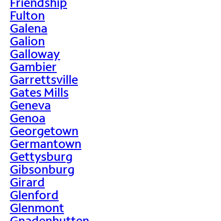
Friendship
Fulton
Galena
Galion
Galloway
Gambier
Garrettsville
Gates Mills
Geneva
Genoa
Georgetown
Germantown
Gettysburg
Gibsonburg
Girard
Glenford
Glenmont
Gnadenhutten