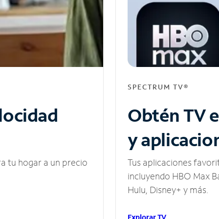
SPECTRUM TV®
elocidad
Obtén TV e
y aplicacio
ra tu hogar a un precio
Tus aplicaciones favori
incluyendo HBO Max Ba
Hulu, Disney+ y más.
Explorar TV