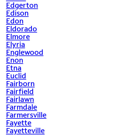
Edgerton
Edison
Edon
Eldorado
Elmore
Elyria
Englewood
Enon
Etna
Euclid
Fairborn
Fairfield
Fairlawn
Farmdale
Farmersville
Fayette
Fayetteville