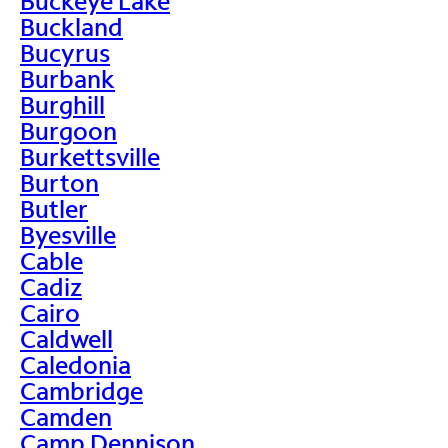
Buckeye Lake
Buckland
Bucyrus
Burbank
Burghill
Burgoon
Burkettsville
Burton
Butler
Byesville
Cable
Cadiz
Cairo
Caldwell
Caledonia
Cambridge
Camden
Camp Dennison