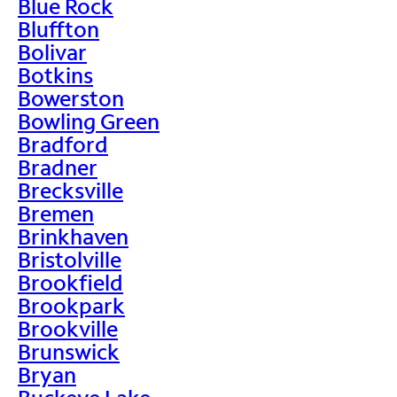
Blue Rock
Bluffton
Bolivar
Botkins
Bowerston
Bowling Green
Bradford
Bradner
Brecksville
Bremen
Brinkhaven
Bristolville
Brookfield
Brookpark
Brookville
Brunswick
Bryan