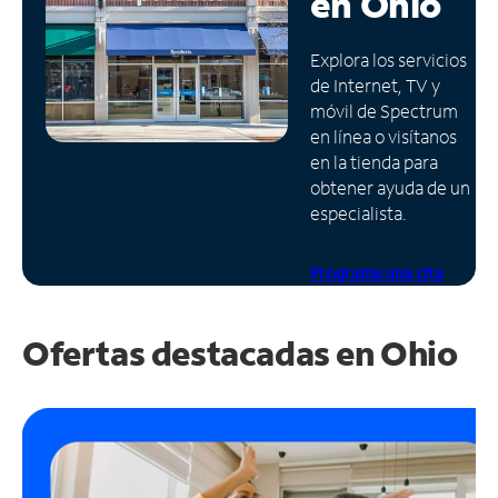
en
Ohio
Administrar
Explora los servicios
cuenta
de Internet, TV y
Encuentra
móvil de Spectrum
una
en línea o visítanos
tienda
en la tienda para
obtener ayuda de un
especialista.
Programa una cita
Ofertas destacadas en
Ohio