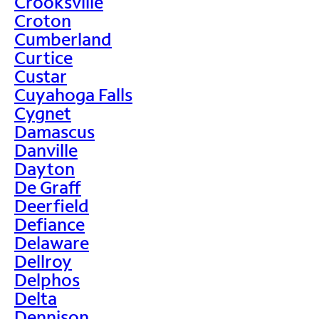
Crooksville
Croton
Cumberland
Curtice
Custar
Cuyahoga Falls
Cygnet
Damascus
Danville
Dayton
De Graff
Deerfield
Defiance
Delaware
Dellroy
Delphos
Delta
Dennison