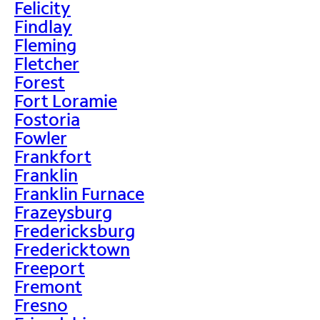
Felicity
Findlay
Fleming
Fletcher
Forest
Fort Loramie
Fostoria
Fowler
Frankfort
Franklin
Franklin Furnace
Frazeysburg
Fredericksburg
Fredericktown
Freeport
Fremont
Fresno