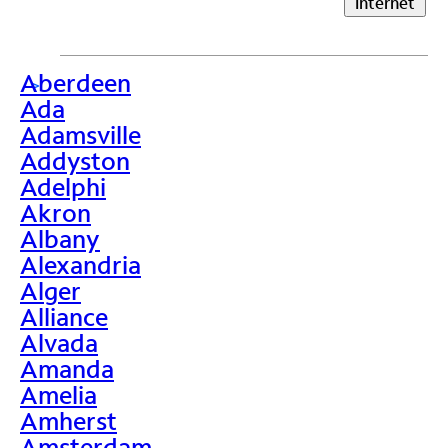
Internet
Aberdeen
>
Ada
Adamsville
Addyston
Adelphi
Akron
Albany
Alexandria
Alger
Alliance
Alvada
Amanda
Amelia
Amherst
Amsterdam