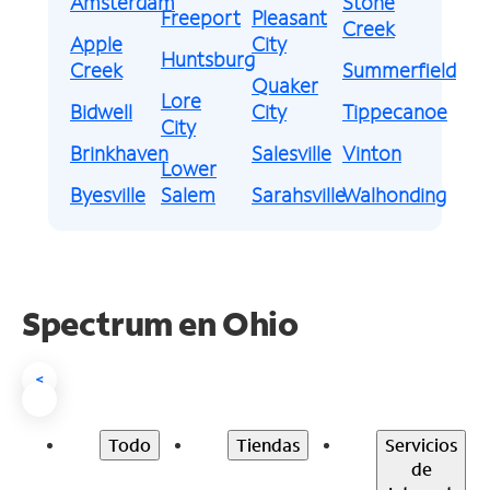
Amsterdam
Stone
Freeport
Pleasant
Creek
Apple
City
Huntsburg
Creek
Summerfield
Quaker
Lore
Bidwell
City
Tippecanoe
City
Brinkhaven
Salesville
Vinton
Lower
Byesville
Salem
Sarahsville
Walhonding
Spectrum en
Ohio
<
Todo
Tiendas
Servicios
de