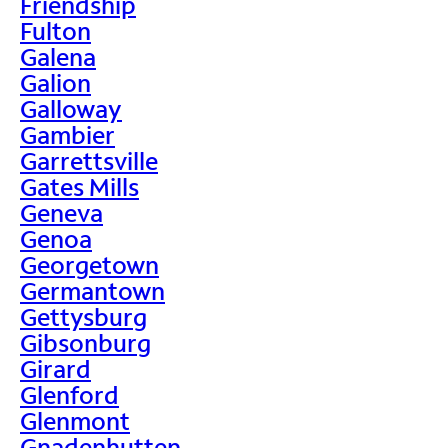
Friendship
Fulton
Galena
Galion
Galloway
Gambier
Garrettsville
Gates Mills
Geneva
Genoa
Georgetown
Germantown
Gettysburg
Gibsonburg
Girard
Glenford
Glenmont
Gnadenhutten