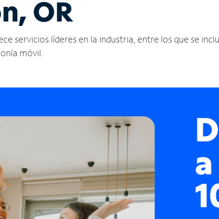
on, OR
 servicios líderes en la industria, entre los que se inclu
fonía móvil.