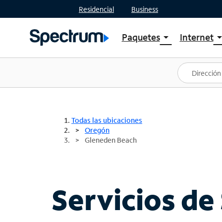
Residencial
Business
Paquetes
Internet
arrow_drop_down
arrow_drop
Ver paquetes
Spectr
Spectrum One
Planes
Mejores ofertas
Spectr
Ofertas en tu área
Intern
Todas las ubicaciones
Oregón
Gleneden Beach
Servicios de