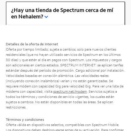
¿Hay una tienda de Spectrum cerca de mí
en Nehalem?
Detalles de la oferta de Internet
Oferta por tiempo limitado; sujeta a cambios; solo para nuevos clientes
residenciales (que no hayan utilizado servicios de Spectrum en los últimos
30 días) y que estén al día en pagos con Spectrum. Los impuestos y cargos
son adicionales en ciertos estados. SPECTRUM INTERNET: se aplican tarifas
estándar después del período de promoción. Cargo adicional por instalación.
Velocidades basadas en conexión alámbrica. Las velocidades reales
(incluyendo conexión inalámbrica) varían y no están garantizadas. Se
requiere módem con capacidad Gig para velocidad Gig. Para ver una lista de
módems con capacidad, visita
spectrum.net/modem
. Servicios sujetos a
todos los términos y condiciones de servicio vigentes, los cuales están
sujetos a cambios. No están disponibles en todas las áreas. Se aplican
restricciones.
Términos y condiciones
Oferta válida en dispositivos selectos, compatibles con Spectrum Mobile.
Los dispositivos deben desbloquearse antes de su activación. Para confirmar