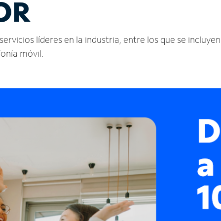
 OR
rvicios líderes en la industria, entre los que se incluyen
fonía móvil.