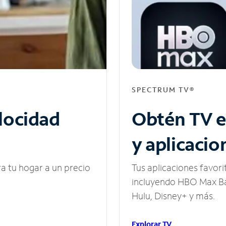
SPECTRUM TV®
elocidad
Obtén TV e
y aplicacio
ra tu hogar a un precio
Tus aplicaciones favori
incluyendo HBO Max Ba
Hulu, Disney+ y más.
Explorar TV