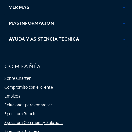
una
una
una
una
VER MÁS
pestaña
pestaña
pestaña
pestaña
nueva
nueva
nueva
nueva
MÁS INFORMACIÓN
AYUDA Y ASISTENCIA TÉCNICA
COMPAÑÍA
Sobre Charter
Compromiso con el cliente
Empleos
Soluciones para empresas
Spectrum Reach
Spectrum Community Solutions
Spectrum Business