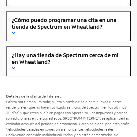
¿Cómo puedo programar una cita en una
tienda de Spectrum en Wheatland?
¿Hay una tienda de Spectrum cerca de mí
en Wheatland?
Detalles de la oferta de Internet
Oferta por tiempo limitado; sujeta a cambios; solo para nuevos clientes
residenciales (que no hayan utilizado servicios de Spectrum en los últimos
30 días) y que estén al día en pagos con Spectrum. Los impuestos y cargos
son adicionales en ciertos estados. SPECTRUM INTERNET: se aplican tarifas
estándar después del período de promoción. Cargo adicional por instalación.
Velocidades basadas en conexión alámbrica. Las velocidades reales
(incluyendo conexión inalámbrica) varían y no están garantizadas. Se