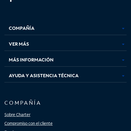
Facebook,
Instagram,
Youtube,
X,
se
se
se
se
COMPAÑÍA
abre
abre
abre
abre
en
en
en
en
una
una
una
una
VER MÁS
pestaña
pestaña
pestaña
pestaña
nueva
nueva
nueva
nueva
MÁS INFORMACIÓN
AYUDA Y ASISTENCIA TÉCNICA
COMPAÑÍA
Sobre Charter
Compromiso con el cliente