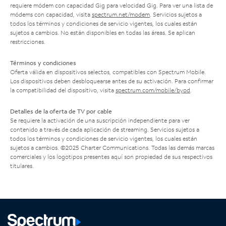
requiere módem con capacidad Gig para velocidad Gig. Para ver una lista de
módems con capacidad, visita
spectrum.net/modem
. Servicios sujetos a
todos los términos y condiciones de servicio vigentes, los cuales están
sujetos a cambios. No están disponibles en todas las áreas. Se aplican
restricciones.
Términos y condiciones
Oferta válida en dispositivos selectos, compatibles con Spectrum Mobile.
Los dispositivos deben desbloquearse antes de su activación. Para confirmar
la compatibilidad del dispositivo, visita
spectrum.com/mobile/byod
.
Detalles de la oferta de TV por cable
Se requiere la activación de una suscripción independiente para ver
contenido a través de cada aplicación de streaming. Servicios sujetos a
todos los términos y condiciones de servicio vigentes, los cuales están
sujetos a cambios. ©2025 Charter Communications. Todas las demás marcas
comerciales y los logotipos presentes aquí son propiedad de sus respectivos
titulares.