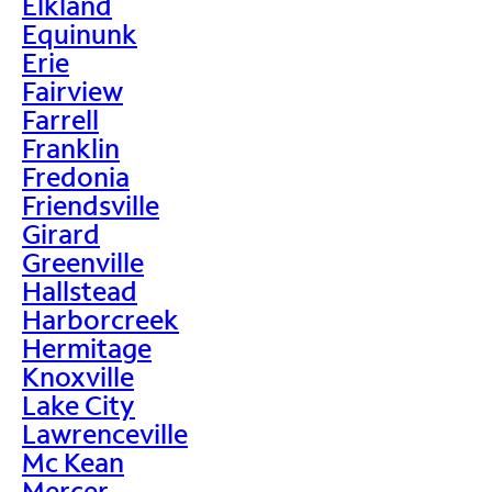
Elkland
Equinunk
Erie
Fairview
Farrell
Franklin
Fredonia
Friendsville
Girard
Greenville
Hallstead
Harborcreek
Hermitage
Knoxville
Lake City
Lawrenceville
Mc Kean
Mercer