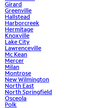
Girard
Greenville
Hallstead
Harborcreek
Hermitage
Knoxville
Lake City
Lawrenceville
Mc Kean
Mercer
Milan
Montrose
New Wilmington
North East
North Springfield
Osceola
Polk