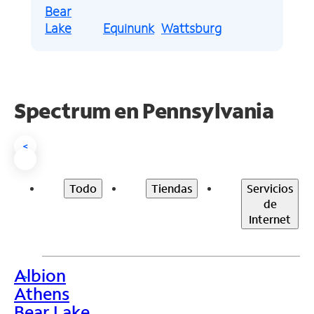
Bear
Lake
Equinunk
Wattsburg
Spectrum en
Pennsylvania
<
Todo
Tiendas
Servicios
de
Internet
Albion
>
Athens
Bear Lake