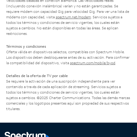
Velocidades basadas en conexión alámbrica. Las velocidades reales
(incluyendo conexión inalámbrica) varían y no están garantizadas. Se
requiere módem con capacidad Gig para velocidad Gig. Para ver una lista de
módems con capacidad, visita
spectrum.net/modem
. Servicios sujetos a
todos los términos y condiciones de servicio vigentes, los cuales están
sujetos a cambios. No están disponibles en todas las áreas. Se aplican
restricciones.
Términos y condiciones
Oferta válida en dispositivos selectos, compatibles con Spectrum Mobile.
Los dispositivos deben desbloquearse antes de su activación. Para confirmar
la compatibilidad del dispositivo, visita
spectrum.com/mobile/byod
.
Detalles de la oferta de TV por cable
Se requiere la activación de una suscripción independiente para ver
contenido a través de cada aplicación de streaming. Servicios sujetos a
todos los términos y condiciones de servicio vigentes, los cuales están
sujetos a cambios. ©2025 Charter Communications. Todas las demás marcas
comerciales y los logotipos presentes aquí son propiedad de sus respectivos
titulares.