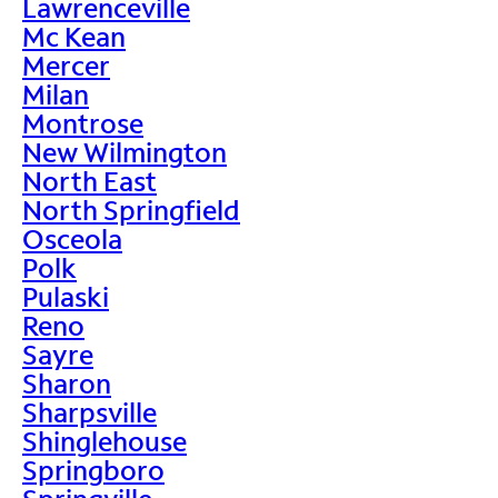
Lawrenceville
Mc Kean
Mercer
Milan
Montrose
New Wilmington
North East
North Springfield
Osceola
Polk
Pulaski
Reno
Sayre
Sharon
Sharpsville
Shinglehouse
Springboro