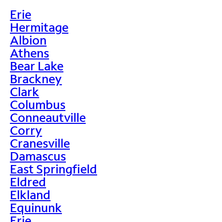
Erie
Hermitage
Albion
Athens
Bear Lake
Brackney
Clark
Columbus
Conneautville
Corry
Cranesville
Damascus
East Springfield
Eldred
Elkland
Equinunk
Erie