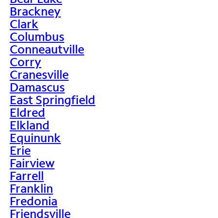
Brackney
Clark
Columbus
Conneautville
Corry
Cranesville
Damascus
East Springfield
Eldred
Elkland
Equinunk
Erie
Fairview
Farrell
Franklin
Fredonia
Friendsville