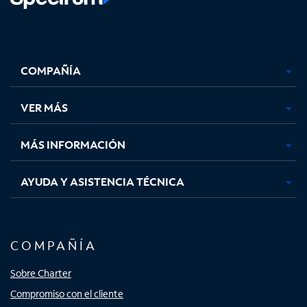
Facebook,
Instagram,
Youtube,
X,
se
se
se
se
COMPAÑÍA
abre
abre
abre
abre
en
en
en
en
una
una
una
una
VER MÁS
pestaña
pestaña
pestaña
pestaña
nueva
nueva
nueva
nueva
MÁS INFORMACIÓN
AYUDA Y ASISTENCIA TÉCNICA
COMPAÑÍA
Sobre Charter
Compromiso con el cliente