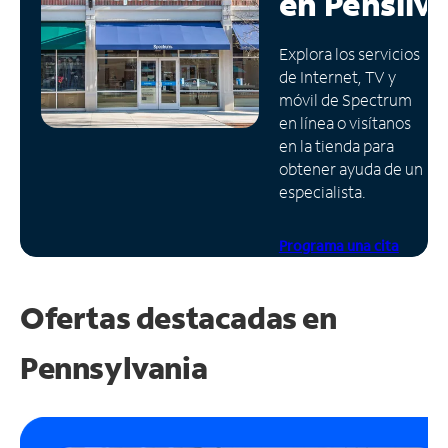
en
Pensilv
Administrar
Explora los servicios
cuenta
de Internet, TV y
Encuentra
móvil de Spectrum
una
en línea o visítanos
tienda
en la tienda para
obtener ayuda de un
especialista.
Programa una cita
Ofertas destacadas en
Pennsylvania