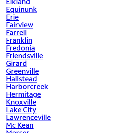
Elkland
Equinunk
Erie
Fairview
Farrell
Franklin
Fredonia
Friendsville
Girard
Greenville
Hallstead
Harborcreek
Hermitage
Knoxville
Lake City
Lawrenceville
Mc Kean
Mercer