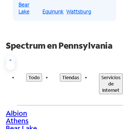
Bear
Lake
Equinunk
Wattsburg
Spectrum en
Pennsylvania
<
Todo
Tiendas
Servicios
de
Internet
Albion
>
Athens
Bear Lake