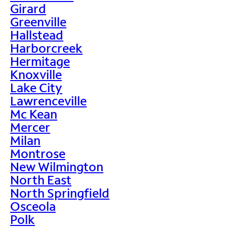
Girard
Greenville
Hallstead
Harborcreek
Hermitage
Knoxville
Lake City
Lawrenceville
Mc Kean
Mercer
Milan
Montrose
New Wilmington
North East
North Springfield
Osceola
Polk