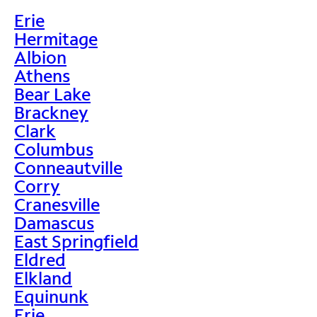
Erie
Hermitage
Albion
Athens
Bear Lake
Brackney
Clark
Columbus
Conneautville
Corry
Cranesville
Damascus
East Springfield
Eldred
Elkland
Equinunk
Erie