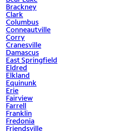
Brackney
Clark
Columbus
Conneautville
Corry
Cranesville
Damascus
East Springfield
Eldred
Elkland
Equinunk
Erie
Fairview
Farrell
Franklin
Fredonia
Friendsville