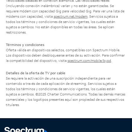
Velocidades basadas en conexión alámbrica. Las velocidades reales
(incluyendo conexión inalámbrica) varían y no están garantizadas. Se
requiere módem con capacidad Gig para velocidad Gig. Para ver una lista de
módems con capacidad, visita
spectrum.net/modem
. Servicios sujetos a
todos los términos y condiciones de servicio vigentes, los cuales están
sujetos a cambios. No están disponibles en todas las áreas. Se aplican
restricciones.
Términos y condiciones
Oferta válida en dispositivos selectos, compatibles con Spectrum Mobile.
Los dispositivos deben desbloquearse antes de su activación. Para confirmar
la compatibilidad del dispositivo, visita
spectrum.com/mobile/byod
.
Detalles de la oferta de TV por cable
Se requiere la activación de una suscripción independiente para ver
contenido a través de cada aplicación de streaming. Servicios sujetos a
todos los términos y condiciones de servicio vigentes, los cuales están
sujetos a cambios. ©2025 Charter Communications. Todas las demás marcas
comerciales y los logotipos presentes aquí son propiedad de sus respectivos
titulares.