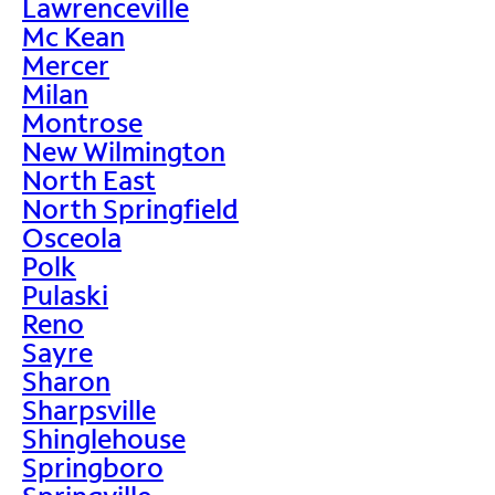
Lawrenceville
Mc Kean
Mercer
Milan
Montrose
New Wilmington
North East
North Springfield
Osceola
Polk
Pulaski
Reno
Sayre
Sharon
Sharpsville
Shinglehouse
Springboro