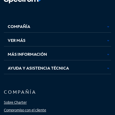
Facebook,
Instagram,
Youtube,
X,
se
se
se
se
COMPAÑÍA
abre
abre
abre
abre
en
en
en
en
una
una
una
una
VER MÁS
pestaña
pestaña
pestaña
pestaña
nueva
nueva
nueva
nueva
MÁS INFORMACIÓN
AYUDA Y ASISTENCIA TÉCNICA
COMPAÑÍA
Sobre Charter
Compromiso con el cliente