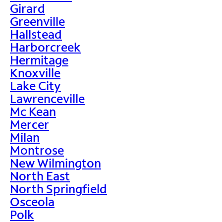
Girard
Greenville
Hallstead
Harborcreek
Hermitage
Knoxville
Lake City
Lawrenceville
Mc Kean
Mercer
Milan
Montrose
New Wilmington
North East
North Springfield
Osceola
Polk