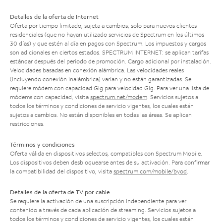
Detalles de la oferta de Internet
Oferta por tiempo limitado; sujeta a cambios; solo para nuevos clientes
residenciales (que no hayan utilizado servicios de Spectrum en los últimos
30 días) y que estén al día en pagos con Spectrum. Los impuestos y cargos
son adicionales en ciertos estados. SPECTRUM INTERNET: se aplican tarifas
estándar después del período de promoción. Cargo adicional por instalación.
Velocidades basadas en conexión alámbrica. Las velocidades reales
(incluyendo conexión inalámbrica) varían y no están garantizadas. Se
requiere módem con capacidad Gig para velocidad Gig. Para ver una lista de
módems con capacidad, visita
spectrum.net/modem
. Servicios sujetos a
todos los términos y condiciones de servicio vigentes, los cuales están
sujetos a cambios. No están disponibles en todas las áreas. Se aplican
restricciones.
Términos y condiciones
Oferta válida en dispositivos selectos, compatibles con Spectrum Mobile.
Los dispositivos deben desbloquearse antes de su activación. Para confirmar
la compatibilidad del dispositivo, visita
spectrum.com/mobile/byod
.
Detalles de la oferta de TV por cable
Se requiere la activación de una suscripción independiente para ver
contenido a través de cada aplicación de streaming. Servicios sujetos a
todos los términos y condiciones de servicio vigentes, los cuales están