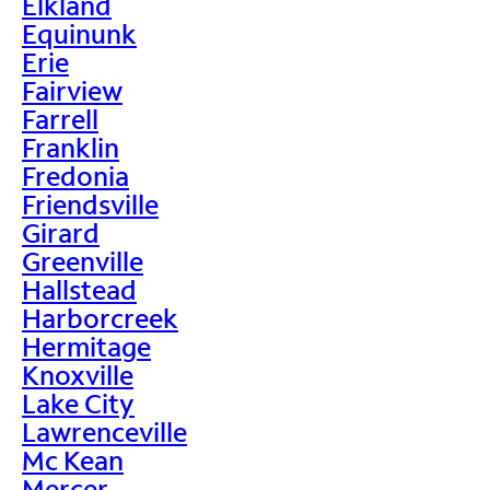
Elkland
Equinunk
Erie
Fairview
Farrell
Franklin
Fredonia
Friendsville
Girard
Greenville
Hallstead
Harborcreek
Hermitage
Knoxville
Lake City
Lawrenceville
Mc Kean
Mercer