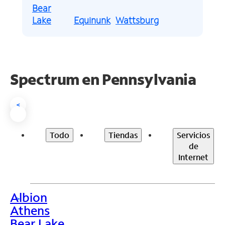
Bear
Lake
Equinunk
Wattsburg
Spectrum en
Pennsylvania
<
Todo
Tiendas
Servicios
de
Internet
Albion
>
Athens
Bear Lake