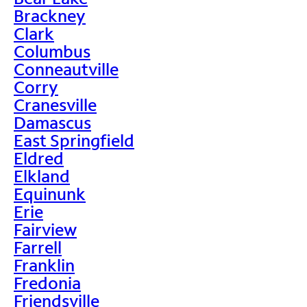
Brackney
Clark
Columbus
Conneautville
Corry
Cranesville
Damascus
East Springfield
Eldred
Elkland
Equinunk
Erie
Fairview
Farrell
Franklin
Fredonia
Friendsville