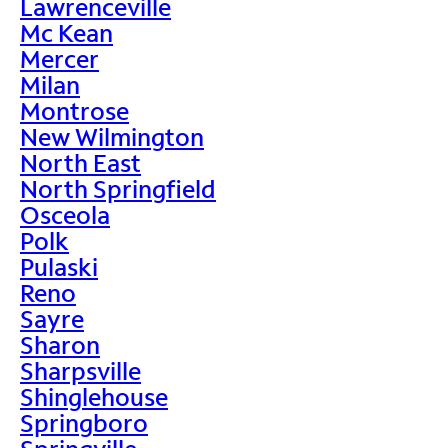
Lawrenceville
Mc Kean
Mercer
Milan
Montrose
New Wilmington
North East
North Springfield
Osceola
Polk
Pulaski
Reno
Sayre
Sharon
Sharpsville
Shinglehouse
Springboro