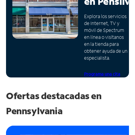
en
Pensilv
Administrar
Explora los servicios
cuenta
de Internet, TV y
Encuentra
móvil de Spectrum
una
en línea o visítanos
tienda
en la tienda para
obtener ayuda de un
especialista.
Programa una cita
Ofertas destacadas en
Pennsylvania