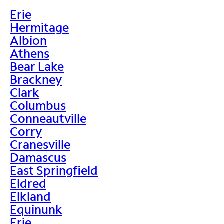
Erie
Hermitage
Albion
Athens
Bear Lake
Brackney
Clark
Columbus
Conneautville
Corry
Cranesville
Damascus
East Springfield
Eldred
Elkland
Equinunk
Erie