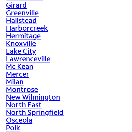
Girard
Greenville
Hallstead
Harborcreek
Hermitage
Knoxville
Lake City
Lawrenceville
Mc Kean
Mercer
Milan
Montrose
New Wilmington
North East
North Springfield
Osceola
Polk