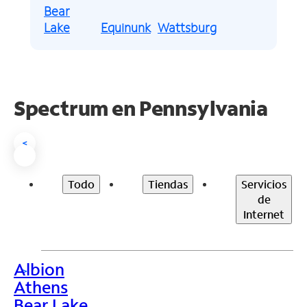
Bear
Lake
Equinunk
Wattsburg
Spectrum en
Pennsylvania
<
Todo
Tiendas
Servicios
de
Internet
Albion
>
Athens
Bear Lake