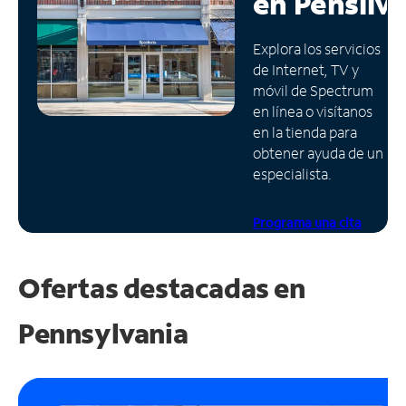
en
Pensilv
Administrar
Explora los servicios
cuenta
de Internet, TV y
Encuentra
móvil de Spectrum
una
en línea o visítanos
tienda
en la tienda para
obtener ayuda de un
especialista.
Programa una cita
Ofertas destacadas en
Pennsylvania