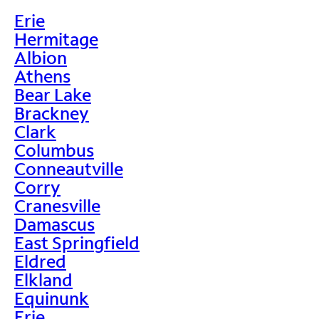
Erie
Hermitage
Albion
Athens
Bear Lake
Brackney
Clark
Columbus
Conneautville
Corry
Cranesville
Damascus
East Springfield
Eldred
Elkland
Equinunk
Erie