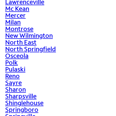
Lawrenceville
Mc Kean
Mercer
Milan
Montrose
New Wilmington
North East
North Springfield
Osceola
Polk
Pulaski
Reno
Sayre
Sharon
Sharpsville
Shinglehouse
Springboro