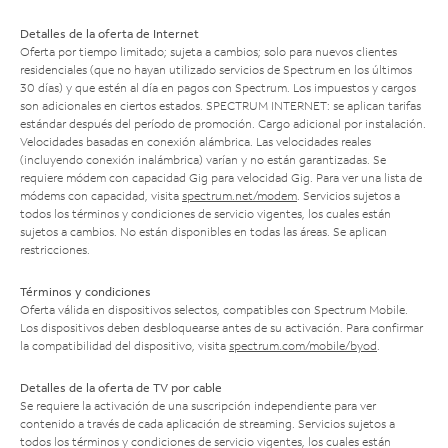
Detalles de la oferta de Internet
Oferta por tiempo limitado; sujeta a cambios; solo para nuevos clientes
residenciales (que no hayan utilizado servicios de Spectrum en los últimos
30 días) y que estén al día en pagos con Spectrum. Los impuestos y cargos
son adicionales en ciertos estados. SPECTRUM INTERNET: se aplican tarifas
estándar después del período de promoción. Cargo adicional por instalación.
Velocidades basadas en conexión alámbrica. Las velocidades reales
(incluyendo conexión inalámbrica) varían y no están garantizadas. Se
requiere módem con capacidad Gig para velocidad Gig. Para ver una lista de
módems con capacidad, visita
spectrum.net/modem
. Servicios sujetos a
todos los términos y condiciones de servicio vigentes, los cuales están
sujetos a cambios. No están disponibles en todas las áreas. Se aplican
restricciones.
Términos y condiciones
Oferta válida en dispositivos selectos, compatibles con Spectrum Mobile.
Los dispositivos deben desbloquearse antes de su activación. Para confirmar
la compatibilidad del dispositivo, visita
spectrum.com/mobile/byod
.
Detalles de la oferta de TV por cable
Se requiere la activación de una suscripción independiente para ver
contenido a través de cada aplicación de streaming. Servicios sujetos a
todos los términos y condiciones de servicio vigentes, los cuales están