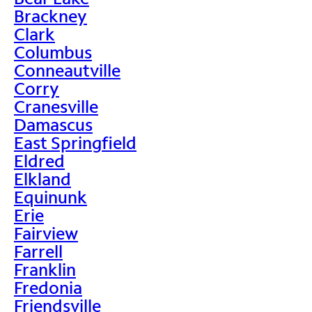
Brackney
Clark
Columbus
Conneautville
Corry
Cranesville
Damascus
East Springfield
Eldred
Elkland
Equinunk
Erie
Fairview
Farrell
Franklin
Fredonia
Friendsville