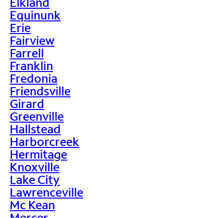
Elkland
Equinunk
Erie
Fairview
Farrell
Franklin
Fredonia
Friendsville
Girard
Greenville
Hallstead
Harborcreek
Hermitage
Knoxville
Lake City
Lawrenceville
Mc Kean
Mercer