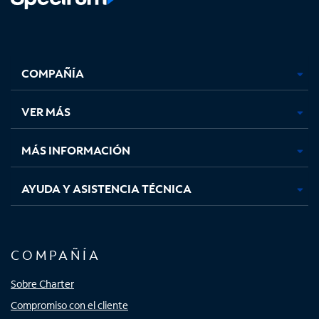
Facebook,
Instagram,
Youtube,
X,
se
se
se
se
COMPAÑÍA
abre
abre
abre
abre
en
en
en
en
una
una
una
una
VER MÁS
pestaña
pestaña
pestaña
pestaña
nueva
nueva
nueva
nueva
MÁS INFORMACIÓN
AYUDA Y ASISTENCIA TÉCNICA
COMPAÑÍA
Sobre Charter
Compromiso con el cliente