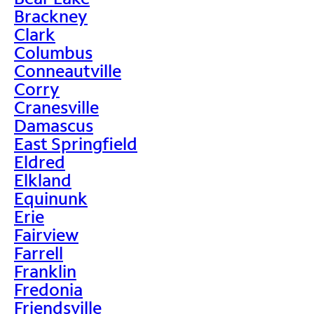
Brackney
Clark
Columbus
Conneautville
Corry
Cranesville
Damascus
East Springfield
Eldred
Elkland
Equinunk
Erie
Fairview
Farrell
Franklin
Fredonia
Friendsville