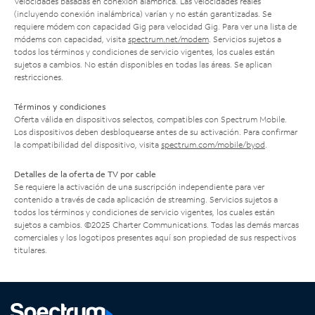
Velocidades basadas en conexión alámbrica. Las velocidades reales
(incluyendo conexión inalámbrica) varían y no están garantizadas. Se
requiere módem con capacidad Gig para velocidad Gig. Para ver una lista de
módems con capacidad, visita
spectrum.net/modem
. Servicios sujetos a
todos los términos y condiciones de servicio vigentes, los cuales están
sujetos a cambios. No están disponibles en todas las áreas. Se aplican
restricciones.
Términos y condiciones
Oferta válida en dispositivos selectos, compatibles con Spectrum Mobile.
Los dispositivos deben desbloquearse antes de su activación. Para confirmar
la compatibilidad del dispositivo, visita
spectrum.com/mobile/byod
.
Detalles de la oferta de TV por cable
Se requiere la activación de una suscripción independiente para ver
contenido a través de cada aplicación de streaming. Servicios sujetos a
todos los términos y condiciones de servicio vigentes, los cuales están
sujetos a cambios. ©2025 Charter Communications. Todas las demás marcas
comerciales y los logotipos presentes aquí son propiedad de sus respectivos
titulares.