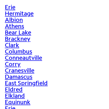
Erie
Hermitage
Albion
Athens
Bear Lake
Brackney
Clark
Columbus
Conneautville
Corry
Cranesville
Damascus
East Springfield
Eldred
Elkland
Equinunk
Erie