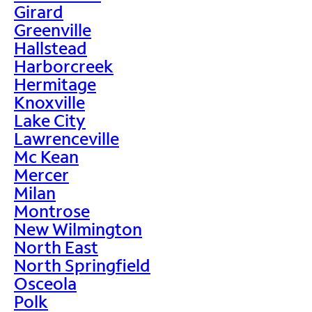
Girard
Greenville
Hallstead
Harborcreek
Hermitage
Knoxville
Lake City
Lawrenceville
Mc Kean
Mercer
Milan
Montrose
New Wilmington
North East
North Springfield
Osceola
Polk