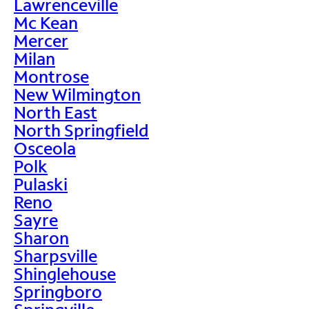
Lawrenceville
Mc Kean
Mercer
Milan
Montrose
New Wilmington
North East
North Springfield
Osceola
Polk
Pulaski
Reno
Sayre
Sharon
Sharpsville
Shinglehouse
Springboro