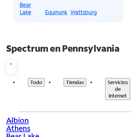
Bear
Lake
Equinunk
Wattsburg
Spectrum en
Pennsylvania
<
Todo
Tiendas
Servicios
de
Internet
Albion
>
Athens
Bear Lake