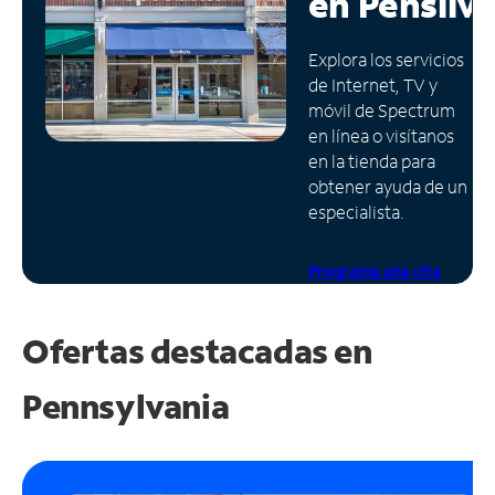
en
Pensilv
Administrar
Explora los servicios
cuenta
de Internet, TV y
Encuentra
móvil de Spectrum
una
en línea o visítanos
tienda
en la tienda para
obtener ayuda de un
especialista.
Programa una cita
Ofertas destacadas en
Pennsylvania