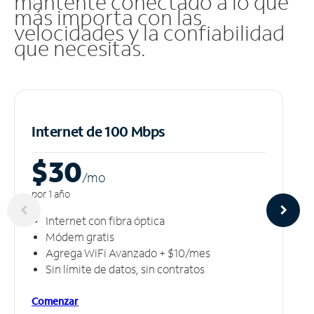
mantente conectado a lo que
más importa con las
velocidades y la confiabilidad
que necesitas.
Internet de 100 Mbps
$30
/m
o
por 1 año
Internet con fibra óptica
Módem gratis
Agrega WiFi Avanzado + $10/mes
Sin límite de datos, sin contratos
Comenzar