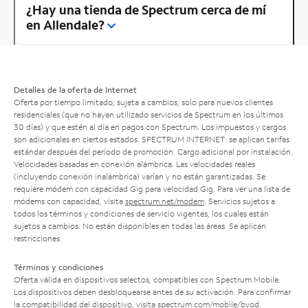
¿Hay una tienda de Spectrum cerca de mí
en Allendale?
Detalles de la oferta de Internet
Oferta por tiempo limitado; sujeta a cambios; solo para nuevos clientes
residenciales (que no hayan utilizado servicios de Spectrum en los últimos
30 días) y que estén al día en pagos con Spectrum. Los impuestos y cargos
son adicionales en ciertos estados. SPECTRUM INTERNET: se aplican tarifas
estándar después del período de promoción. Cargo adicional por instalación.
Velocidades basadas en conexión alámbrica. Las velocidades reales
(incluyendo conexión inalámbrica) varían y no están garantizadas. Se
requiere módem con capacidad Gig para velocidad Gig. Para ver una lista de
módems con capacidad, visita
spectrum.net/modem
. Servicios sujetos a
todos los términos y condiciones de servicio vigentes, los cuales están
sujetos a cambios. No están disponibles en todas las áreas. Se aplican
restricciones.
Términos y condiciones
Oferta válida en dispositivos selectos, compatibles con Spectrum Mobile.
Los dispositivos deben desbloquearse antes de su activación. Para confirmar
la compatibilidad del dispositivo, visita
spectrum.com/mobile/byod
.