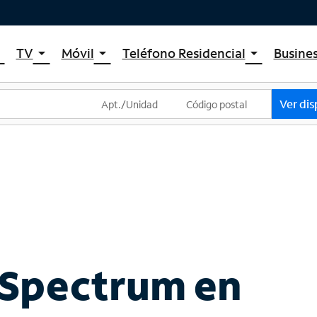
TV
Móvil
Teléfono Residencial
Busine
_down
arrow_drop_down
arrow_drop_down
arrow_drop_down
um Internet
TV por cable de Spectrum
Spectrum Mobile
Spectrum Voice
 de Internet
Planes de TV
Planes de datos móviles
Ver dis
um WiFi
La tienda de aplicaciones de Spectrum
Teléfonos móviles
et Gig
Streaming de Spectrum
Tabletas
Xumo Stream Box
Smartwatches
Spectrum TV App
Accesorios
Deportes en vivo y películas premium
Trae tu dispositivo
Planes Latino TV
Intercambiar dispositivo
Lista de canales
 Spectrum en