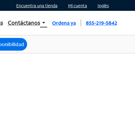
Encuentra una tienda
Mi cuenta
Inglés
ss
Contáctanos
arrow_drop_down
Ordena ya
855-219-5842
INTERNET, TV, AND HOME PHONE
Contacta a Spectrum
ponibilidad
Ayuda de Spectrum
Mobile
Contacta a Spectrum Mobile
Ayuda para Mobile
Encuentra una tienda