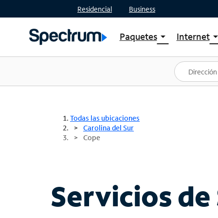
Residencial
Business
Paquetes
Internet
arrow_drop_down
arrow_drop
Ver paquetes
Spectr
Spectrum One
Planes
Mejores ofertas
Spectr
Ofertas en tu área
Intern
Todas las ubicaciones
Carolina del Sur
Cope
Servicios de