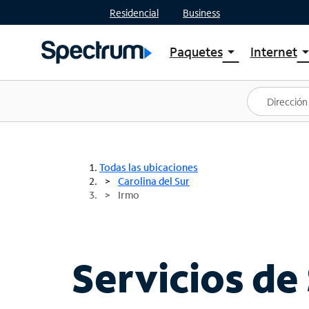
Residencial
Business
Paquetes
Internet
arrow_drop_down
arrow_drop
Ver paquetes
Spectr
Spectrum One
Planes
Mejores ofertas
Spectr
Ofertas en tu área
Intern
Todas las ubicaciones
Carolina del Sur
Irmo
Servicios de