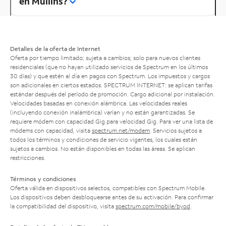
en Mullins?
Detalles de la oferta de Internet
Oferta por tiempo limitado; sujeta a cambios; solo para nuevos clientes
residenciales (que no hayan utilizado servicios de Spectrum en los últimos
30 días) y que estén al día en pagos con Spectrum. Los impuestos y cargos
son adicionales en ciertos estados. SPECTRUM INTERNET: se aplican tarifas
estándar después del período de promoción. Cargo adicional por instalación.
Velocidades basadas en conexión alámbrica. Las velocidades reales
(incluyendo conexión inalámbrica) varían y no están garantizadas. Se
requiere módem con capacidad Gig para velocidad Gig. Para ver una lista de
módems con capacidad, visita
spectrum.net/modem
. Servicios sujetos a
todos los términos y condiciones de servicio vigentes, los cuales están
sujetos a cambios. No están disponibles en todas las áreas. Se aplican
restricciones.
Términos y condiciones
Oferta válida en dispositivos selectos, compatibles con Spectrum Mobile.
Los dispositivos deben desbloquearse antes de su activación. Para confirmar
la compatibilidad del dispositivo, visita
spectrum.com/mobile/byod
.