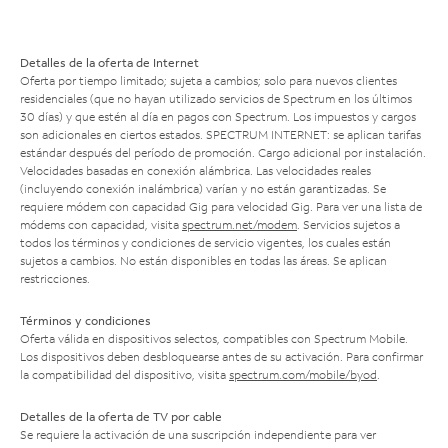
Detalles de la oferta de Internet
Oferta por tiempo limitado; sujeta a cambios; solo para nuevos clientes
residenciales (que no hayan utilizado servicios de Spectrum en los últimos
30 días) y que estén al día en pagos con Spectrum. Los impuestos y cargos
son adicionales en ciertos estados. SPECTRUM INTERNET: se aplican tarifas
estándar después del período de promoción. Cargo adicional por instalación.
Velocidades basadas en conexión alámbrica. Las velocidades reales
(incluyendo conexión inalámbrica) varían y no están garantizadas. Se
requiere módem con capacidad Gig para velocidad Gig. Para ver una lista de
módems con capacidad, visita
spectrum.net/modem
. Servicios sujetos a
todos los términos y condiciones de servicio vigentes, los cuales están
sujetos a cambios. No están disponibles en todas las áreas. Se aplican
restricciones.
Términos y condiciones
Oferta válida en dispositivos selectos, compatibles con Spectrum Mobile.
Los dispositivos deben desbloquearse antes de su activación. Para confirmar
la compatibilidad del dispositivo, visita
spectrum.com/mobile/byod
.
Detalles de la oferta de TV por cable
Se requiere la activación de una suscripción independiente para ver