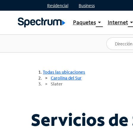
Residencial
Business
Paquetes
Internet
arrow_drop_down
arrow_drop
Ver paquetes
Spectr
Spectrum One
Planes
Mejores ofertas
Spectr
Ofertas en tu área
Intern
Todas las ubicaciones
Carolina del Sur
Slater
Servicios de