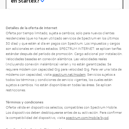
en Startex?
Detalles de la oferta de Internet
Oferta por tiempo limitado; sujeta a cambios; solo para nuevos clientes
residenciales (que no hayan utilizado servicios de Spectrum en los últimos
30 días) y que estén al día en pagos con Spectrum. Los impuestos y cargos
son adicionales en ciertos estados. SPECTRUM INTERNET: se aplican tarifas
estándar después del período de promoción. Cargo adicional por instalación.
Velocidades basadas en conexión alámbrica. Las velocidades reales
(incluyendo conexión inalámbrica) varían y no están garantizadas. Se
requiere módem con capacidad Gig para velocidad Gig. Para ver una lista de
módems con capacidad, visita
spectrum.net/modem
. Servicios sujetos a
todos los términos y condiciones de servicio vigentes, los cuales están
sujetos a cambios. No están disponibles en todas las áreas. Se aplican
restricciones.
Términos y condiciones
Oferta válida en dispositivos selectos, compatibles con Spectrum Mobile.
Los dispositivos deben desbloquearse antes de su activación. Para confirmar
la compatibilidad del dispositivo, visita
spectrum.com/mobile/byod
.