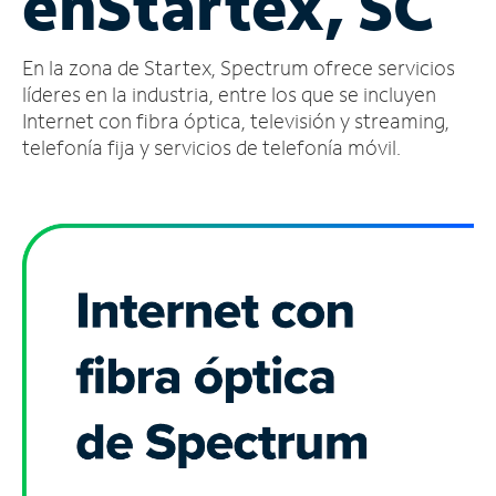
en
Startex, SC
Administrar
En la zona de Startex, Spectrum ofrece servicios
cuenta
Encuentra
líderes en la industria, entre los que se incluyen
una
Internet con fibra óptica, televisión y streaming,
tienda
telefonía fija y servicios de telefonía móvil.