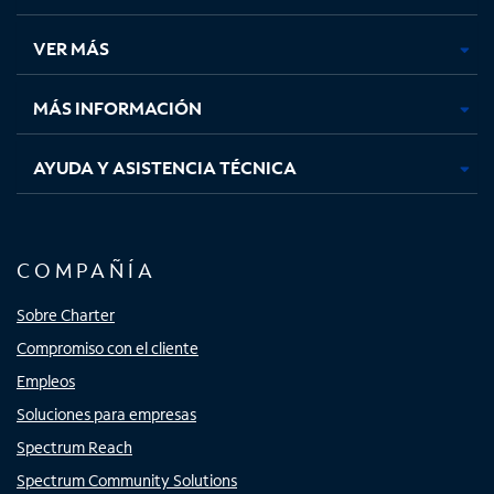
en
en
en
en
una
una
una
una
VER MÁS
pestaña
pestaña
pestaña
pestaña
nueva
nueva
nueva
nueva
MÁS INFORMACIÓN
AYUDA Y ASISTENCIA TÉCNICA
COMPAÑÍA
Sobre Charter
Compromiso con el cliente
Empleos
Soluciones para empresas
Spectrum Reach
Spectrum Community Solutions