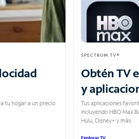
SPECTRUM TV®
elocidad
Obtén TV e
y aplicacio
ra tu hogar a un precio
Tus aplicaciones favori
incluyendo HBO Max Ba
Hulu, Disney+ y más.
Explorar TV