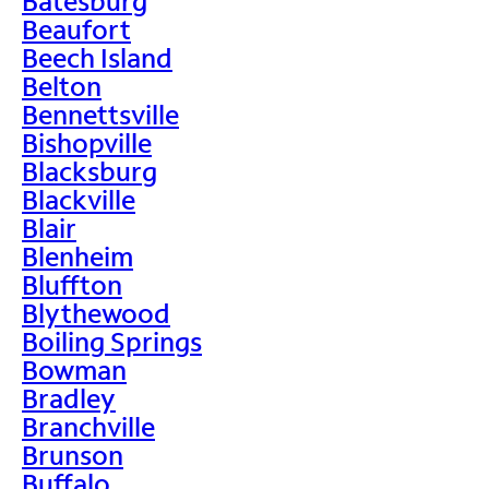
Batesburg
Beaufort
Beech Island
Belton
Bennettsville
Bishopville
Blacksburg
Blackville
Blair
Blenheim
Bluffton
Blythewood
Boiling Springs
Bowman
Bradley
Branchville
Brunson
Buffalo