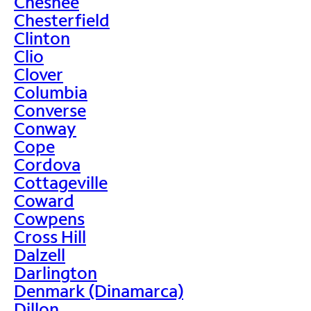
Chesnee
Chesterfield
Clinton
Clio
Clover
Columbia
Converse
Conway
Cope
Cordova
Cottageville
Coward
Cowpens
Cross Hill
Dalzell
Darlington
Denmark (Dinamarca)
Dillon