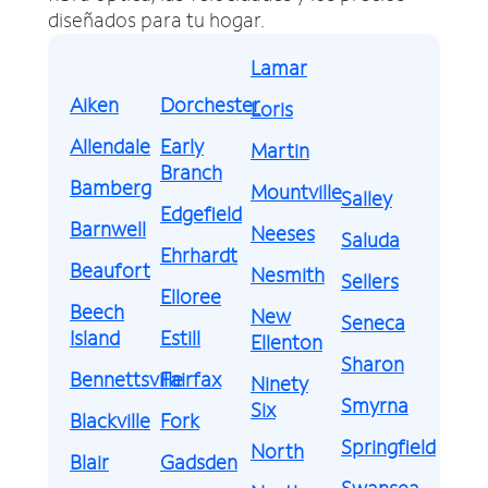
diseñados para tu hogar.
Lamar
Aiken
Dorchester
Loris
Allendale
Early
Martin
Branch
Bamberg
Mountville
Salley
Edgefield
Barnwell
Neeses
Saluda
Ehrhardt
Beaufort
Nesmith
Sellers
Elloree
Beech
New
Seneca
Island
Estill
Ellenton
Sharon
Bennettsville
Fairfax
Ninety
Smyrna
Six
Blackville
Fork
Springfield
North
Blair
Gadsden
Swansea