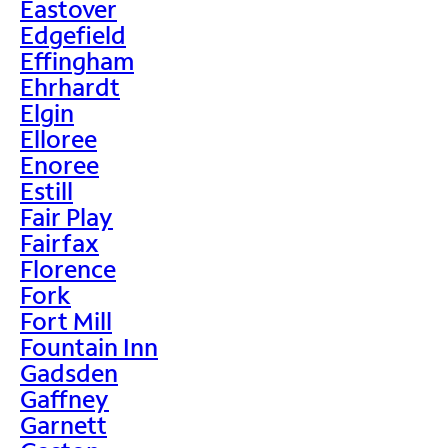
Eastover
Edgefield
Effingham
Ehrhardt
Elgin
Elloree
Enoree
Estill
Fair Play
Fairfax
Florence
Fork
Fort Mill
Fountain Inn
Gadsden
Gaffney
Garnett