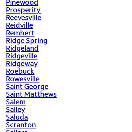
Pinewood
Prosperity
Reevesville
Reidville
Rembert
Ridge Spring
Ridgeland
Ridgeville
Ridgeway
Roebuck
Rowesville
Saint George
Saint Matthews
Salem
Salley
Saluda
Scranton