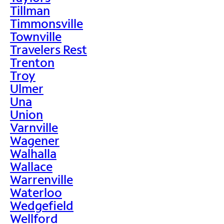
Tillman
Timmonsville
Townville
Travelers Rest
Trenton
Troy
Ulmer
Una
Union
Varnville
Wagener
Walhalla
Wallace
Warrenville
Waterloo
Wedgefield
Wellford