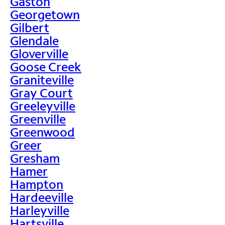
Gaston
Georgetown
Gilbert
Glendale
Gloverville
Goose Creek
Graniteville
Gray Court
Greeleyville
Greenville
Greenwood
Greer
Gresham
Hamer
Hampton
Hardeeville
Harleyville
Hartsville