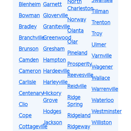
North
Blenheim
Garnett
Charleston
Tillman
Bowman
Gloverville
Norway
Trenton
Bradley
Graniteville
Olanta
Troy
Branchville
Greenwood
Olar
Ulmer
Brunson
Gresham
Pineland
Varnville
Camden
Hampton
Prosperity
Wagener
Cameron
Hardeeville
Reevesville
Wallace
Carlisle
Harleyville
Reidville
Warrenville
Centenary
Hickory
Ridge
Grove
Waterloo
Clio
Spring
Hodges
Westminster
Cope
Ridgeland
Jackson
Williston
Cottageville
Ridgeway