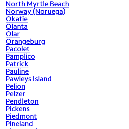
North Myrtle Beach
Norway (Noruega)
Okatie
Olanta
Olar
Orangeburg
Pacolet
Pamplico
Patrick
Pauline
Pawleys Island
Pelion
Pelzer
Pendleton
Pickens
Piedmont
Pineland