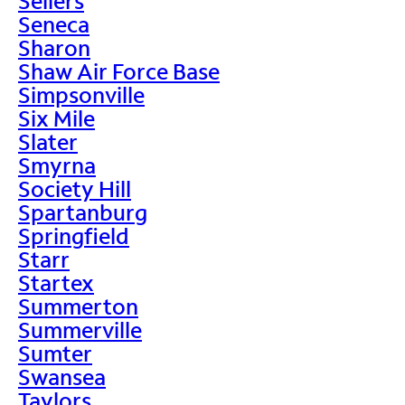
Sellers
Seneca
Sharon
Shaw Air Force Base
Simpsonville
Six Mile
Slater
Smyrna
Society Hill
Spartanburg
Springfield
Starr
Startex
Summerton
Summerville
Sumter
Swansea
Taylors