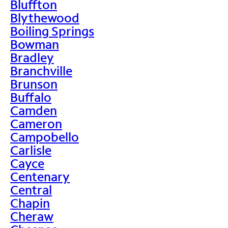
Bluffton
Blythewood
Boiling Springs
Bowman
Bradley
Branchville
Brunson
Buffalo
Camden
Cameron
Campobello
Carlisle
Cayce
Centenary
Central
Chapin
Cheraw