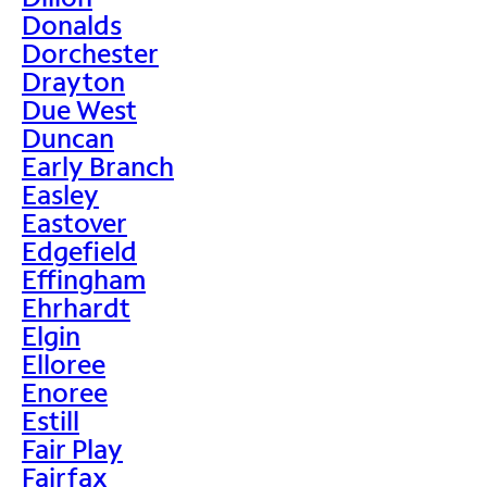
Donalds
Dorchester
Drayton
Due West
Duncan
Early Branch
Easley
Eastover
Edgefield
Effingham
Ehrhardt
Elgin
Elloree
Enoree
Estill
Fair Play
Fairfax