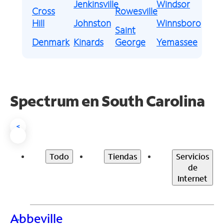
Jenkinsville
Windsor
Cross
Rowesville
Hill
Johnston
Winnsboro
Saint
Denmark
Kinards
George
Yemassee
Spectrum en
South Carolina
<
Todo
Tiendas
Servicios
de
Internet
Abbeville
>