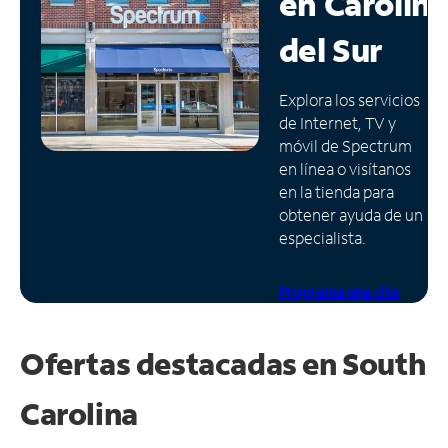
en
Carolin
Administrar
del Sur
cuenta
Encuentra
Explora los servicios
una
de Internet, TV y
tienda
móvil de Spectrum
en línea o visítanos
en la tienda para
obtener ayuda de un
especialista.
Programa una cita
Ofertas destacadas en
South
Carolina