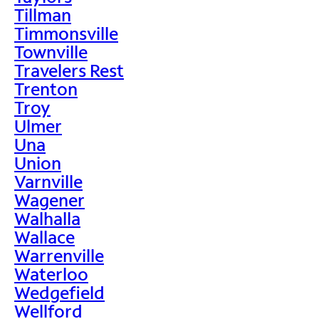
Tillman
Timmonsville
Townville
Travelers Rest
Trenton
Troy
Ulmer
Una
Union
Varnville
Wagener
Walhalla
Wallace
Warrenville
Waterloo
Wedgefield
Wellford