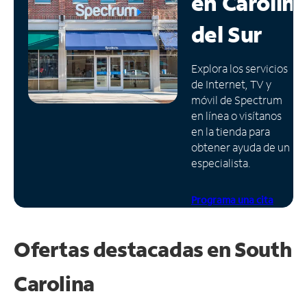
en
Carolin
Administrar
del Sur
cuenta
Encuentra
Explora los servicios
una
de Internet, TV y
tienda
móvil de Spectrum
en línea o visítanos
en la tienda para
obtener ayuda de un
especialista.
Programa una cita
Ofertas destacadas en
South
Carolina