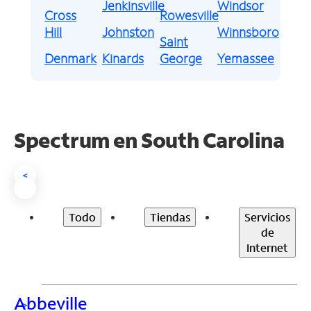
Jenkinsville
Windsor
Cross
Rowesville
Hill
Johnston
Winnsboro
Saint
Denmark
Kinards
George
Yemassee
Spectrum en
South Carolina
<
Todo
Tiendas
Servicios
de
Internet
Abbeville
>