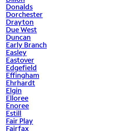
Donalds
Dorchester
Drayton
Due West
Duncan
Early Branch
Easley
Eastover
Edgefield
Effingham
Ehrhardt
Elgin
Elloree
Enoree
Estill
Fair Play
Fairfax