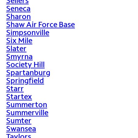
Sellers
Seneca
Sharon
Shaw Air Force Base
Simpsonville
Six Mile
Slater
Smyrna
Society Hill
Spartanburg
Springfield
Starr
Startex
Summerton
Summerville
Sumter
Swansea
Taylors