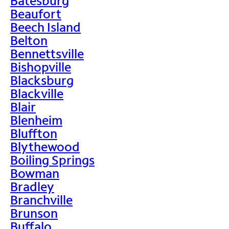
Batesburg
Beaufort
Beech Island
Belton
Bennettsville
Bishopville
Blacksburg
Blackville
Blair
Blenheim
Bluffton
Blythewood
Boiling Springs
Bowman
Bradley
Branchville
Brunson
Buffalo