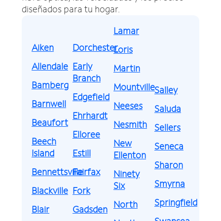
diseñados para tu hogar.
Lamar
Aiken
Dorchester
Loris
Allendale
Early
Martin
Branch
Bamberg
Mountville
Salley
Edgefield
Barnwell
Neeses
Saluda
Ehrhardt
Beaufort
Nesmith
Sellers
Elloree
Beech
New
Seneca
Island
Estill
Ellenton
Sharon
Bennettsville
Fairfax
Ninety
Smyrna
Six
Blackville
Fork
Springfield
North
Blair
Gadsden
Swansea