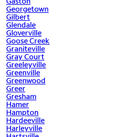
Gaston
Georgetown
Gilbert
Glendale
Gloverville
Goose Creek
Graniteville
Gray Court
Greeleyville
Greenville
Greenwood
Greer
Gresham
Hamer
Hampton
Hardeeville
Harleyville
Hartsville