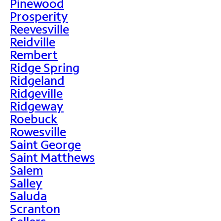
Pinewood
Prosperity
Reevesville
Reidville
Rembert
Ridge Spring
Ridgeland
Ridgeville
Ridgeway
Roebuck
Rowesville
Saint George
Saint Matthews
Salem
Salley
Saluda
Scranton