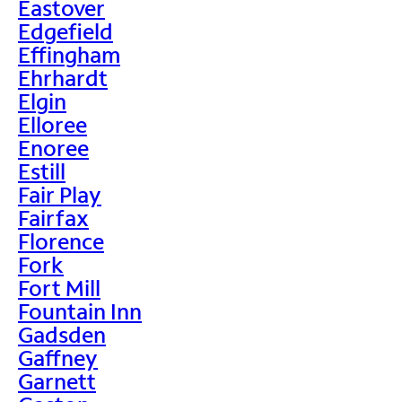
Eastover
Edgefield
Effingham
Ehrhardt
Elgin
Elloree
Enoree
Estill
Fair Play
Fairfax
Florence
Fork
Fort Mill
Fountain Inn
Gadsden
Gaffney
Garnett