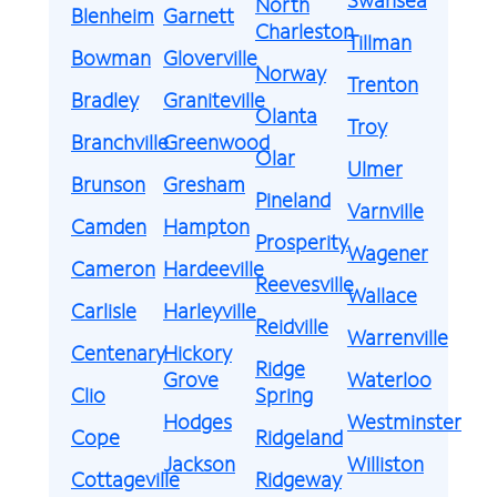
North
Blenheim
Garnett
Charleston
Tillman
Bowman
Gloverville
Norway
Trenton
Bradley
Graniteville
Olanta
Troy
Branchville
Greenwood
Olar
Ulmer
Brunson
Gresham
Pineland
Varnville
Camden
Hampton
Prosperity
Wagener
Cameron
Hardeeville
Reevesville
Wallace
Carlisle
Harleyville
Reidville
Warrenville
Centenary
Hickory
Ridge
Grove
Waterloo
Clio
Spring
Hodges
Westminster
Cope
Ridgeland
Jackson
Williston
Cottageville
Ridgeway