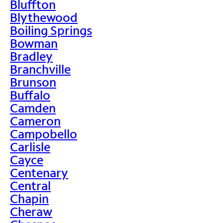
Bluffton
Blythewood
Boiling Springs
Bowman
Bradley
Branchville
Brunson
Buffalo
Camden
Cameron
Campobello
Carlisle
Cayce
Centenary
Central
Chapin
Cheraw