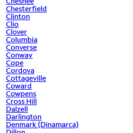
Chesnee
Chesterfield
Clinton
Clio
Clover
Columbia
Converse
Conway
Cope
Cordova
Cottageville
Coward
Cowpens
Cross Hill
Dalzell
Darlington
Denmark (Dinamarca)
Dillon