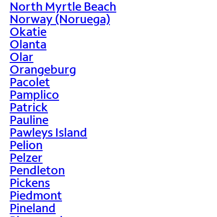
North Myrtle Beach
Norway (Noruega)
Okatie
Olanta
Olar
Orangeburg
Pacolet
Pamplico
Patrick
Pauline
Pawleys Island
Pelion
Pelzer
Pendleton
Pickens
Piedmont
Pineland