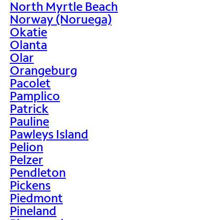
North Myrtle Beach
Norway (Noruega)
Okatie
Olanta
Olar
Orangeburg
Pacolet
Pamplico
Patrick
Pauline
Pawleys Island
Pelion
Pelzer
Pendleton
Pickens
Piedmont
Pineland