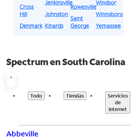
Jenkinsville
Windsor
Cross
Rowesville
Hill
Johnston
Winnsboro
Saint
Denmark
Kinards
George
Yemassee
Spectrum en
South Carolina
<
Todo
Tiendas
Servicios
de
Internet
Abbeville
>