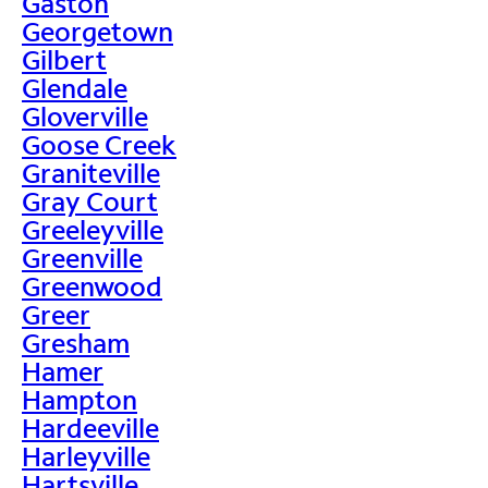
Gaston
Georgetown
Gilbert
Glendale
Gloverville
Goose Creek
Graniteville
Gray Court
Greeleyville
Greenville
Greenwood
Greer
Gresham
Hamer
Hampton
Hardeeville
Harleyville
Hartsville