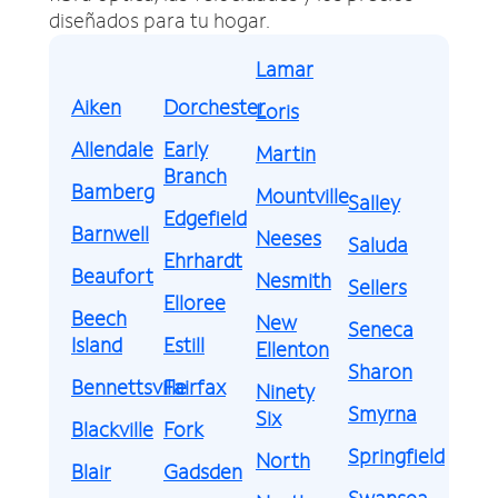
diseñados para tu hogar.
Lamar
Aiken
Dorchester
Loris
Allendale
Early
Martin
Branch
Bamberg
Mountville
Salley
Edgefield
Barnwell
Neeses
Saluda
Ehrhardt
Beaufort
Nesmith
Sellers
Elloree
Beech
New
Seneca
Island
Estill
Ellenton
Sharon
Bennettsville
Fairfax
Ninety
Smyrna
Six
Blackville
Fork
Springfield
North
Blair
Gadsden
Swansea