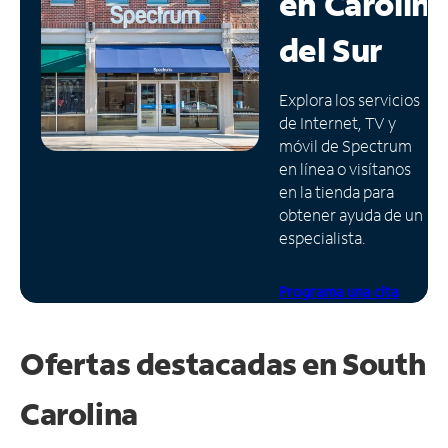
en
Carolin
Administrar
del Sur
cuenta
Encuentra
Explora los servicios
una
de Internet, TV y
tienda
móvil de Spectrum
en línea o visítanos
en la tienda para
obtener ayuda de un
especialista.
Programa una cita
Ofertas destacadas en
South
Carolina