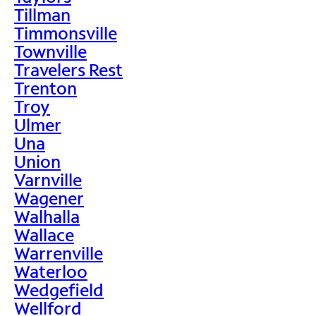
Tillman
Timmonsville
Townville
Travelers Rest
Trenton
Troy
Ulmer
Una
Union
Varnville
Wagener
Walhalla
Wallace
Warrenville
Waterloo
Wedgefield
Wellford