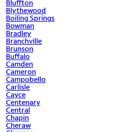
Bluffton
Blythewood
Boiling Springs
Bowman
Bradley
Branchville
Brunson
Buffalo
Camden
Cameron
Campobello
Carlisle
Cayce
Centenary
Central
Chapin
Cheraw