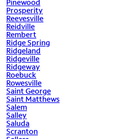
Pinewood
Prosperity
Reevesville
Reidville
Rembert
Ridge Spring
Ridgeland
Ridgeville
Ridgeway
Roebuck
Rowesville
Saint George
Saint Matthews
Salem
Salley
Saluda
Scranton