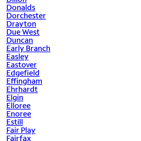
Donalds
Dorchester
Drayton
Due West
Duncan
Early Branch
Easley
Eastover
Edgefield
Effingham
Ehrhardt
Elgin
Elloree
Enoree
Estill
Fair Play
Fairfax