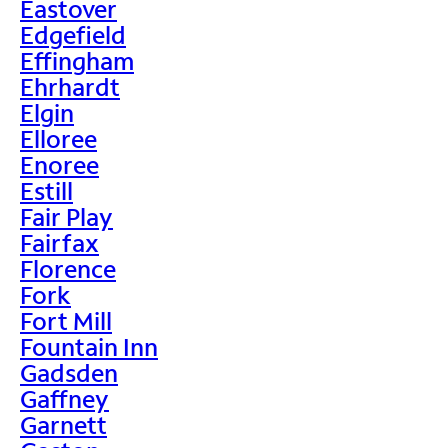
Eastover
Edgefield
Effingham
Ehrhardt
Elgin
Elloree
Enoree
Estill
Fair Play
Fairfax
Florence
Fork
Fort Mill
Fountain Inn
Gadsden
Gaffney
Garnett