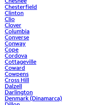
Chesnee
Chesterfield
Clinton
Clio
Clover
Columbia
Converse
Conway
Cope
Cordova
Cottageville
Coward
Cowpens
Cross Hill
Dalzell
Darlington
Denmark (Dinamarca)
Dillon