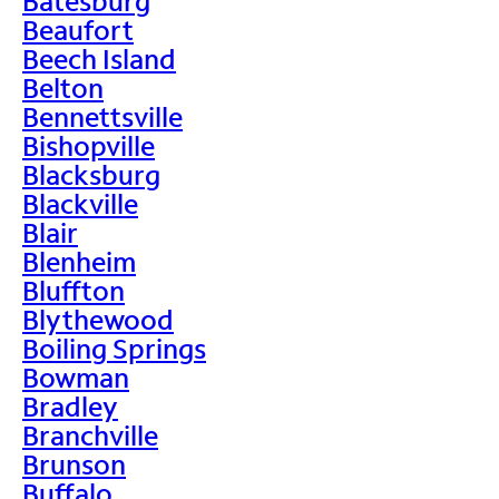
Batesburg
Beaufort
Beech Island
Belton
Bennettsville
Bishopville
Blacksburg
Blackville
Blair
Blenheim
Bluffton
Blythewood
Boiling Springs
Bowman
Bradley
Branchville
Brunson
Buffalo