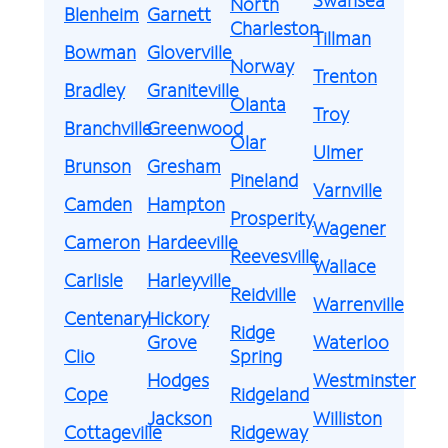
North
Blenheim
Garnett
Charleston
Tillman
Bowman
Gloverville
Norway
Trenton
Bradley
Graniteville
Olanta
Troy
Branchville
Greenwood
Olar
Ulmer
Brunson
Gresham
Pineland
Varnville
Camden
Hampton
Prosperity
Wagener
Cameron
Hardeeville
Reevesville
Wallace
Carlisle
Harleyville
Reidville
Warrenville
Centenary
Hickory
Ridge
Grove
Waterloo
Clio
Spring
Hodges
Westminster
Cope
Ridgeland
Jackson
Williston
Cottageville
Ridgeway