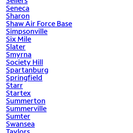
Sellers
Seneca
Sharon
Shaw Air Force Base
Simpsonville
Six Mile
Slater
Smyrna
Society Hill
Spartanburg
Springfield
Starr
Startex
Summerton
Summerville
Sumter
Swansea
Taylors