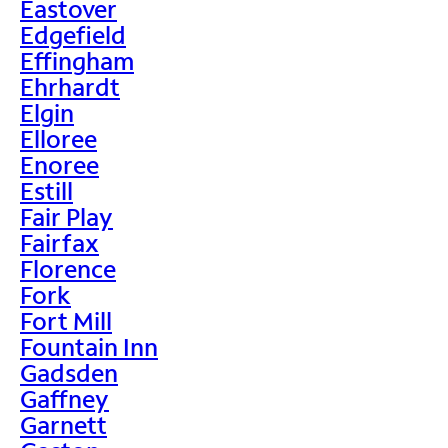
Eastover
Edgefield
Effingham
Ehrhardt
Elgin
Elloree
Enoree
Estill
Fair Play
Fairfax
Florence
Fork
Fort Mill
Fountain Inn
Gadsden
Gaffney
Garnett