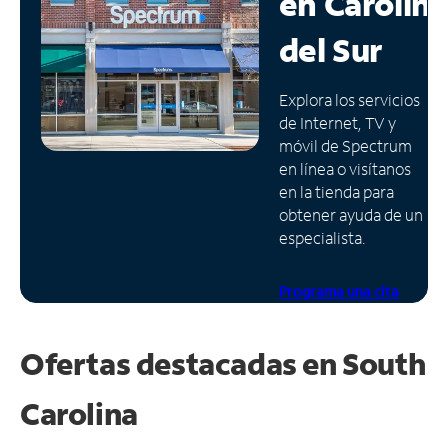
en
Carolin
Administrar
del Sur
cuenta
Encuentra
Explora los servicios
una
de Internet, TV y
tienda
móvil de Spectrum
en línea o visítanos
en la tienda para
obtener ayuda de un
especialista.
Programa una cita
Ofertas destacadas en
South
Carolina