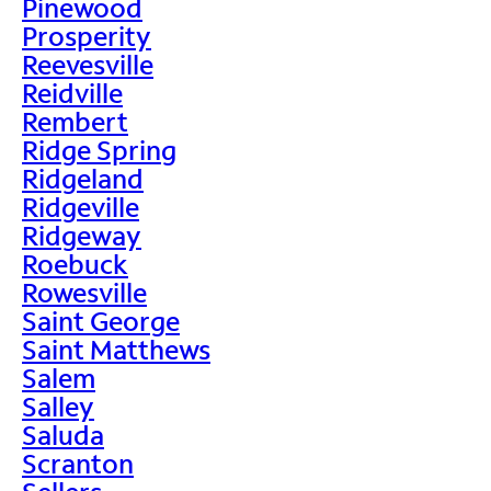
Pinewood
Prosperity
Reevesville
Reidville
Rembert
Ridge Spring
Ridgeland
Ridgeville
Ridgeway
Roebuck
Rowesville
Saint George
Saint Matthews
Salem
Salley
Saluda
Scranton