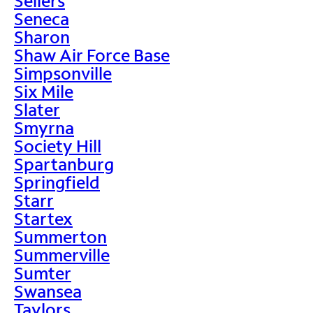
Sellers
Seneca
Sharon
Shaw Air Force Base
Simpsonville
Six Mile
Slater
Smyrna
Society Hill
Spartanburg
Springfield
Starr
Startex
Summerton
Summerville
Sumter
Swansea
Taylors