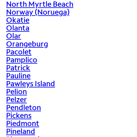
North Myrtle Beach
Norway (Noruega)
Okatie
Olanta
Olar
Orangeburg
Pacolet
Pamplico
Patrick
Pauline
Pawleys Island
Pelion
Pelzer
Pendleton
Pickens
Piedmont
Pineland