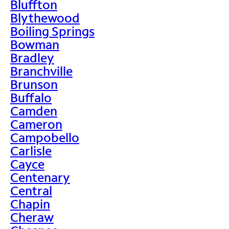
Bluffton
Blythewood
Boiling Springs
Bowman
Bradley
Branchville
Brunson
Buffalo
Camden
Cameron
Campobello
Carlisle
Cayce
Centenary
Central
Chapin
Cheraw