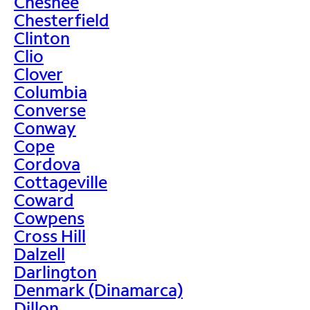
Chesnee
Chesterfield
Clinton
Clio
Clover
Columbia
Converse
Conway
Cope
Cordova
Cottageville
Coward
Cowpens
Cross Hill
Dalzell
Darlington
Denmark (Dinamarca)
Dillon