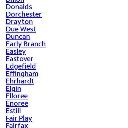
Donalds
Dorchester
Drayton
Due West
Duncan
Early Branch
Easley
Eastover
Edgefield
Effingham
Ehrhardt
Elgin
Elloree
Enoree
Estill
Fair Play
Fairfax