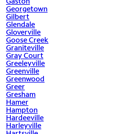
Gaston
Georgetown
Gilbert
Glendale
Gloverville
Goose Creek
Graniteville
Gray Court
Greeleyville
Greenville
Greenwood
Greer
Gresham
Hamer
Hampton
Hardeeville
Harleyville
Hartsville