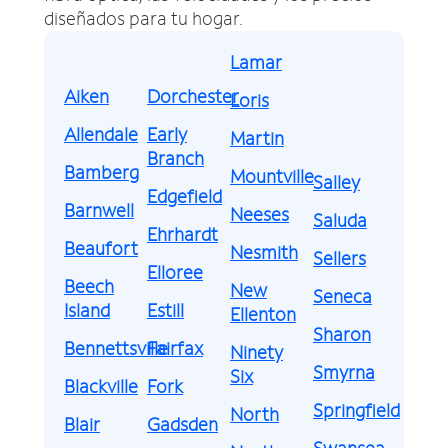
diseñados para tu hogar.
Lamar
Aiken
Dorchester
Loris
Allendale
Early
Martin
Branch
Bamberg
Mountville
Salley
Edgefield
Barnwell
Neeses
Saluda
Ehrhardt
Beaufort
Nesmith
Sellers
Elloree
Beech
New
Seneca
Island
Estill
Ellenton
Sharon
Bennettsville
Fairfax
Ninety
Smyrna
Six
Blackville
Fork
Springfield
North
Blair
Gadsden
Swansea