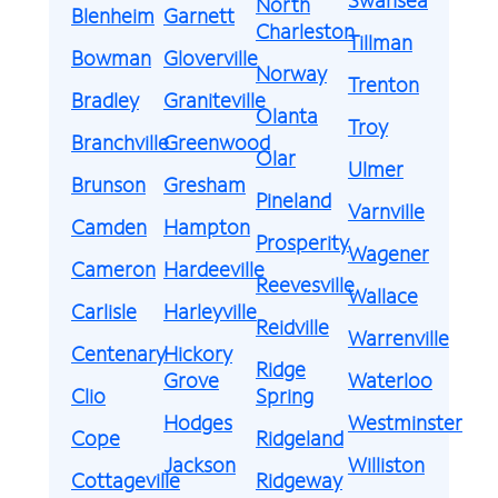
North
Blenheim
Garnett
Charleston
Tillman
Bowman
Gloverville
Norway
Trenton
Bradley
Graniteville
Olanta
Troy
Branchville
Greenwood
Olar
Ulmer
Brunson
Gresham
Pineland
Varnville
Camden
Hampton
Prosperity
Wagener
Cameron
Hardeeville
Reevesville
Wallace
Carlisle
Harleyville
Reidville
Warrenville
Centenary
Hickory
Ridge
Grove
Waterloo
Clio
Spring
Hodges
Westminster
Cope
Ridgeland
Jackson
Williston
Cottageville
Ridgeway