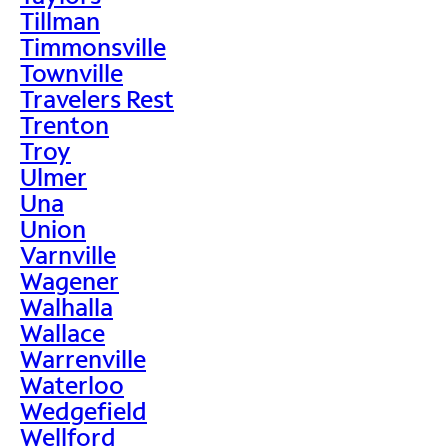
Tillman
Timmonsville
Townville
Travelers Rest
Trenton
Troy
Ulmer
Una
Union
Varnville
Wagener
Walhalla
Wallace
Warrenville
Waterloo
Wedgefield
Wellford