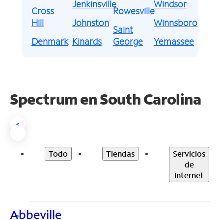
Jenkinsville
Windsor
Cross
Rowesville
Hill
Johnston
Winnsboro
Saint
Denmark
Kinards
George
Yemassee
Spectrum en
South Carolina
<
Todo
Tiendas
Servicios
de
Internet
Abbeville
>