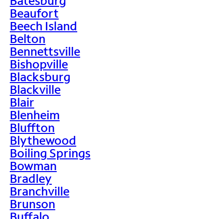
Batesburg
Beaufort
Beech Island
Belton
Bennettsville
Bishopville
Blacksburg
Blackville
Blair
Blenheim
Bluffton
Blythewood
Boiling Springs
Bowman
Bradley
Branchville
Brunson
Buffalo